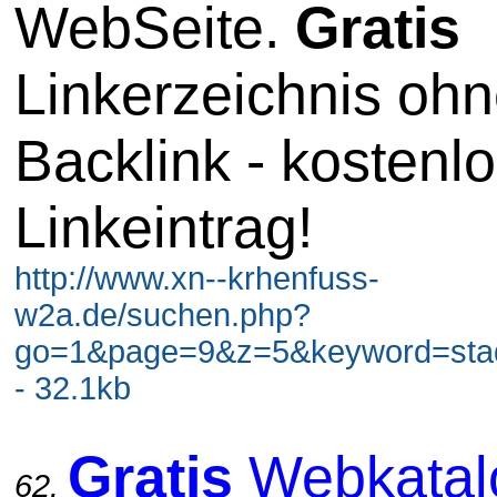
WebSeite.
Gratis
Linkerzeichnis oh
Backlink - kostenl
Linkeintrag!
http://www.xn--krhenfuss-
w2a.de/suchen.php?
go=1&page=9&z=5&keyword=stadt
- 32.1kb
Gratis
Webkatal
62.