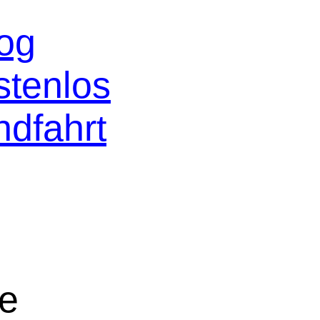
og
stenlos
ndfahrt
ne