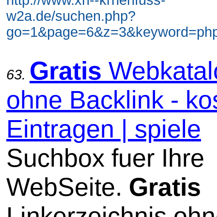
w2a.de/suchen.php?
go=1&page=6&z=3&keyword=php 
Gratis
Webkatal
63.
ohne Backlink - ko
Eintragen | spiele
Suchbox fuer Ihre
WebSeite.
Gratis
Linkerzeichnis oh