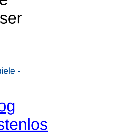
oser
ele -
og
stenlos