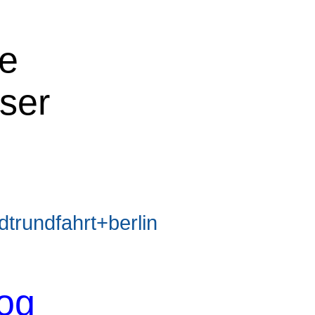
ne
oser
rundfahrt+berlin
og