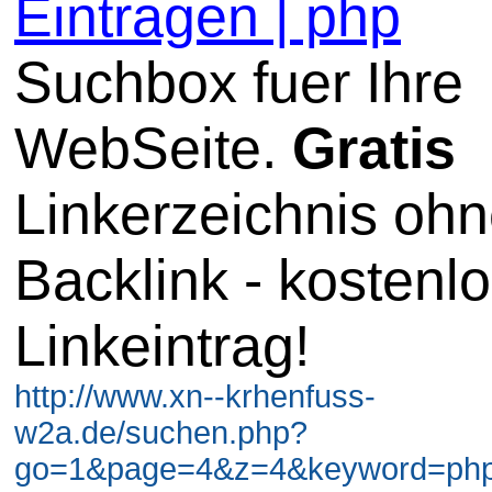
Eintragen | php
Suchbox fuer Ihre
WebSeite.
Gratis
Linkerzeichnis oh
Backlink - kostenl
Linkeintrag!
http://www.xn--krhenfuss-
w2a.de/suchen.php?
go=1&page=4&z=4&keyword=php 