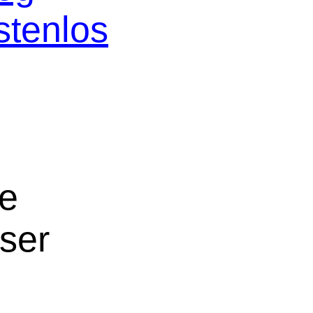
stenlos
ne
oser