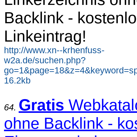
Backlink - kostenl
Linkeintrag!
http://www.xn--krhenfuss-
w2a.de/suchen.php?
go=1&page=18&z=4&keyword=spi
16.2kb
Gratis
Webkatal
64.
ohne Backlink - ko