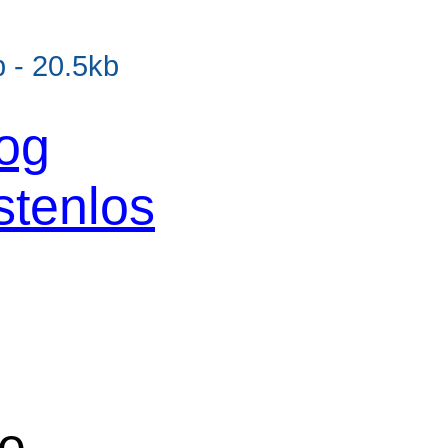
- 20.5kb
og
stenlos
ne