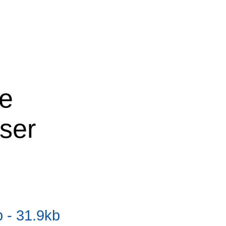
ne
oser
- 31.9kb