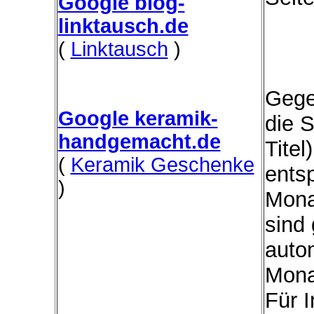
Google blog-
linktausch.de
(
Linktausch
)
Gege
Google keramik-
die 
handgemacht.de
Titel
(
Keramik Geschenke
ents
)
Mona
sind 
autom
Mona
Für I