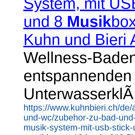
System, mit US
und 8
Musik
box
Kuhn und Bieri
Wellness-Baden
entspannenden
Unterwasserkl
https://www.kuhnbieri.ch/de/a
und-wc/zubehor-zu-bad-und-
musik-system-mit-usb-stick-