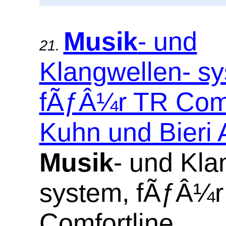
Musik
- und
21.
Klangwellen- sy
fÃƒÂ¼r TR Comfo
Kuhn und Bieri
Musik
- und Kla
system, fÃƒÂ¼r
Comfortline