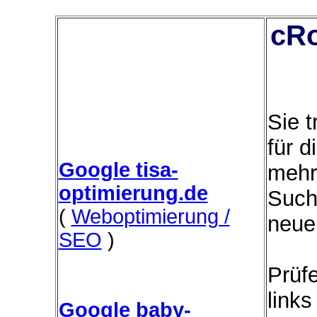
cRo
Sie 
für d
Google tisa-
mehr
optimierung.de
Such
(
Weboptimierung /
neue
SEO
)
Prüfe
link
Google baby-