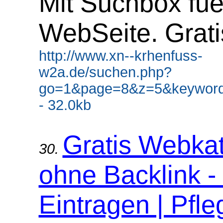
Mit Suchbox fue
WebSeite. Grati
http://www.xn--krhenfuss-
w2a.de/suchen.php?
go=1&page=8&z=5&keyword
- 32.0kb
Gratis Webka
30.
ohne Backlink -
Eintragen | Pfle