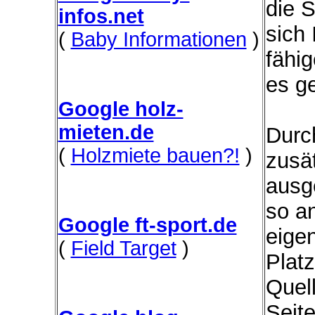
die 
infos.net
sich
(
Baby Informationen
)
fähi
es ge
Google holz-
mieten.de
Durc
(
Holzmiete bauen?!
)
zusät
ausg
so a
Google ft-sport.de
eige
(
Field Target
)
Platz
Quel
Seit