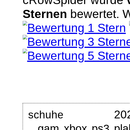
Sternen
bewertet.
W
20
schuhe
gam xbox ps3 pla