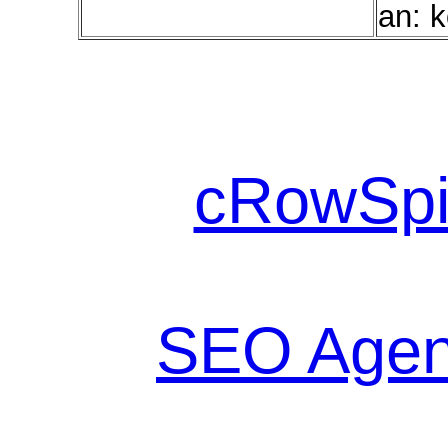
an: k
cRowSpi
SEO Agen