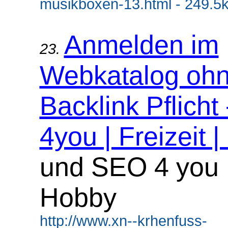
musikboxen-13.html - 249.5
Anmelden im
23.
Webkatalog oh
Backlink Pflicht
4you | Freizeit |
und SEO 4 you F
Hobby
http://www.xn--krhenfuss-