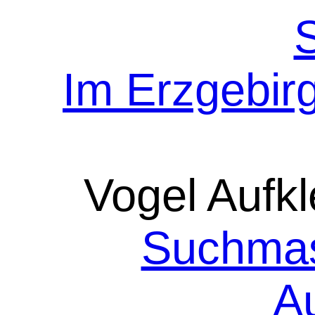
Im Erzgebir
Vogel Aufkl
Suchmas
A