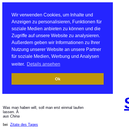
Wir verwenden Cookies, um Inhalte und
Anzeigen zu personalisieren, Funktionen für
soziale Medien anbieten zu können und die
Zugriffe auf unsere Website zu analysieren.
Außerdem geben wir Informationen zu Ihrer
Nutzung unserer Website an unsere Partner
für soziale Medien, Werbung und Analysen
weiter.
Details ansehen
Ok
Was man haben will, soll man erst einmal laufen
lassen. Â
aus China
bei
Zitate des Tages