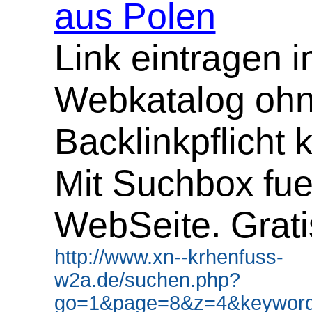
aus Polen
Link eintragen 
Webkatalog oh
Backlinkpflicht 
Mit Suchbox fue
WebSeite. Grati
http://www.xn--krhenfuss-
w2a.de/suchen.php?
go=1&page=8&z=4&keyword