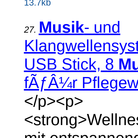
13.7kb
Musik
- und
27.
Klangwellensys
USB Stick, 8
Mu
fÃƒÂ¼r Pflegew
</p><p>
<strong>Welln