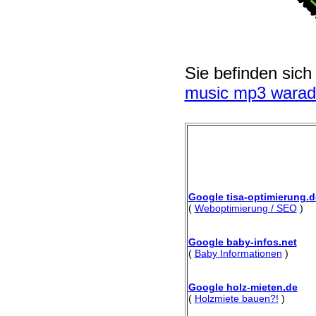
Sie befinden sich
music mp3 waradm
Google tisa-optimierung.d
(
Weboptimierung / SEO
)
Google baby-infos.net
(
Baby Informationen
)
Google holz-mieten.de
(
Holzmiete bauen?!
)