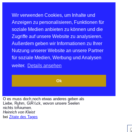
Wir verwenden Cookies, um Inhalte und
Anzeigen zu personalisieren, Funktionen für
soziale Medien anbieten zu können und die
Zugriffe auf unsere Website zu analysieren.
Außerdem geben wir Informationen zu Ihrer
Nutzung unserer Website an unsere Partner
für soziale Medien, Werbung und Analysen
weiter.
Details ansehen
Ok
O es muss doch noch etwas anderes geben als
Liebe, Ruhm, GlÃ¼ck, wovon unsere Seelen
nichts trÃ¤umen.
Heinrich von Kleist
bei
Zitate des Tages