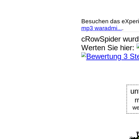
Besuchen das eXperi
mp3 waradmi...
.
cRowSpider
wur
Werten Sie hier:
un
r
we