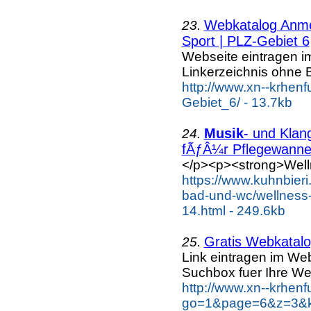
Webkatalog Anmel
23.
Sport | PLZ-Gebiet 6
Webseite eintragen i
Linkerzeichnis ohne B
http://www.xn--krhen
Gebiet_6/ - 13.7kb
Musik
- und Klan
24.
fÃƒÂ¼r Pflegewanne.
</p><p><strong>Well
https://www.kuhnbieri
bad-und-wc/wellness-
14.html - 249.6kb
Gratis Webkatalog
25.
Link eintragen im Web
Suchbox fuer Ihre We
http://www.xn--krhen
go=1&page=6&z=3&ke