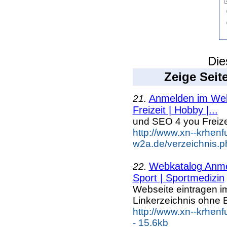
Die
Zeige Seit
Anmelden im Webk
21.
Freizeit | Hobby |...
und SEO 4 you Freiz
http://www.xn--krhenf
w2a.de/verzeichnis.p
Webkatalog Anmel
22.
Sport | Sportmedizin
Webseite eintragen i
Linkerzeichnis ohne B
http://www.xn--krhenf
- 15.6kb