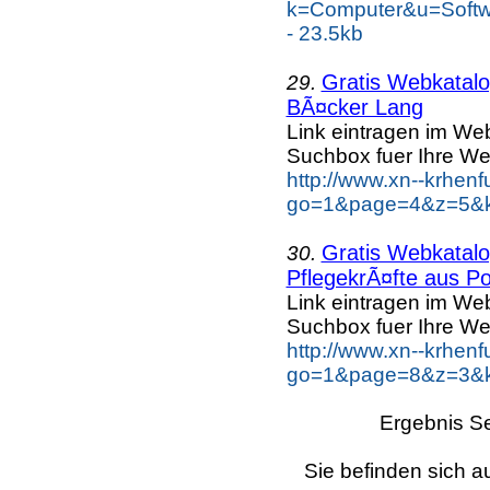
k=Computer&u=Softw
- 23.5kb
Gratis Webkatalog
29.
BÃ¤cker Lang
Link eintragen im Web
Suchbox fuer Ihre We
http://www.xn--krhen
go=1&page=4&z=5&k
Gratis Webkatalog
30.
PflegekrÃ¤fte aus Po
Link eintragen im Web
Suchbox fuer Ihre We
http://www.xn--krhen
go=1&page=8&z=3&ke
Ergebnis Se
Sie befinden sich a