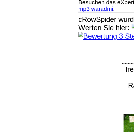
Besuchen das eXperi
mp3 waradmi
.
cRowSpider
wur
Werten Sie hier:
fr
R