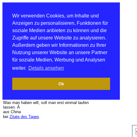
Wir verwenden Cookies, um Inhalte und
Anzeigen zu personalisieren, Funktionen für
soziale Medien anbieten zu können und die
Zugriffe auf unsere Website zu analysieren.
Außerdem geben wir Informationen zu Ihrer
Nutzung unserer Website an unsere Partner
für soziale Medien, Werbung und Analysen
weiter.
Details ansehen
Ok
Was man haben will, soll man erst einmal laufen
lassen. Â
aus China
bei
Zitate des Tages