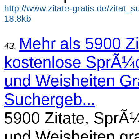
http://www.zitate-gratis.de/zitat_s
18.8kb
Mehr als 5900 Zi
43.
kostenlose SprÃ¼
und Weisheiten Gra
Suchergeb...
5900 Zitate, SprÃ
und Weisheiten gra