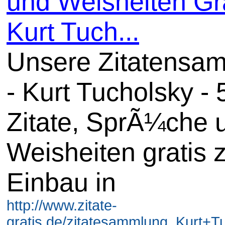
und Weisheiten Gra
Kurt Tuch...
Unsere Zitatensa
- Kurt Tucholsky -
Zitate, SprÃ¼che 
Weisheiten gratis
Einbau in
http://www.zitate-
gratis.de/zitatesammlung_Kurt+Tu