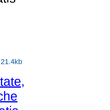
- 21.4kb
tate,
che