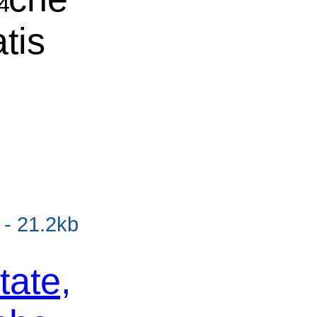
tis
 - 21.2kb
tate,