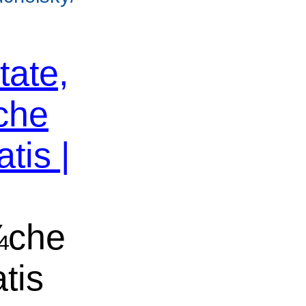
tate,
che
tis |
¼che
tis