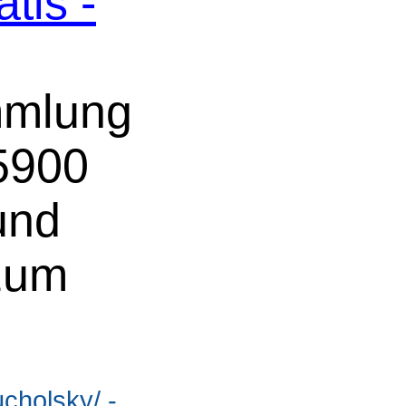
tis -
mmlung
 5900
und
 zum
cholsky/ -