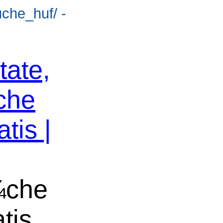
uche_huf/ -
tate,
che
tis |
¼che
tis