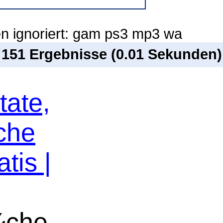
n ignoriert: gam ps3 mp3 wa
n 151 Ergebnisse (0.01 Sekunden)
tate,
che
tis |
¼che