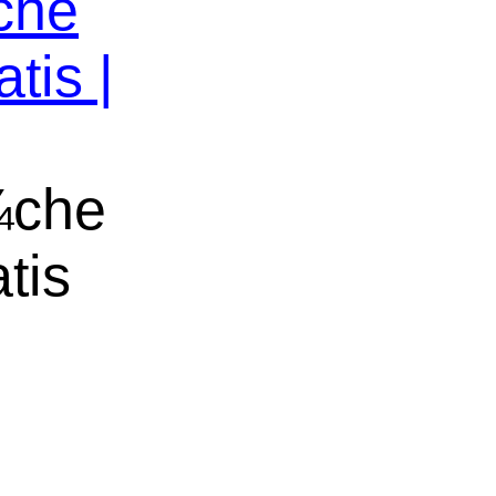
che
tis |
¼che
tis