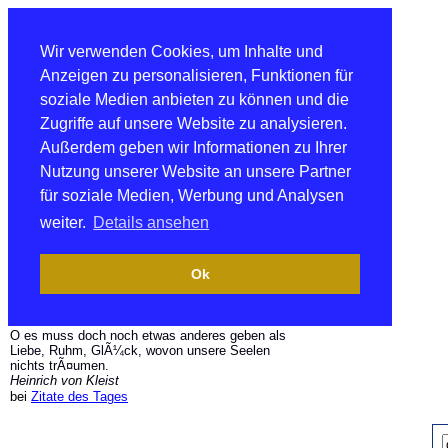
Wir verwenden Cookies, um Inhalte und
Anzeigen zu personalisieren, Funktionen für
soziale Medien anbieten zu können und die
Zugriffe auf unsere Website zu analysieren.
Außerdem geben wir Informationen zu Ihrer
Nutzung unserer Website an unsere Partner
für soziale Medien, Werbung und Analysen
weiter.
Details ansehen
Ok
O es muss doch noch etwas anderes geben als
Liebe, Ruhm, GlÃ¼ck, wovon unsere Seelen
nichts trÃ¤umen.
Heinrich von Kleist
bei
Zitate des Tages