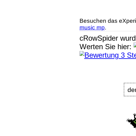
Besuchen das eXperi
music mp
.
cRowSpider
wur
Werten Sie hier:
de