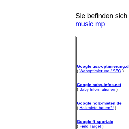
Sie befinden sich
music mp
Google tisa-optimierung.d
(
Weboptimierung / SEO
)
Google baby-infos.net
(
Baby Informationen
)
Google holz-mieten.de
(
Holzmiete bauen?!
)
Google ft-sport.de
(
Field Target
)