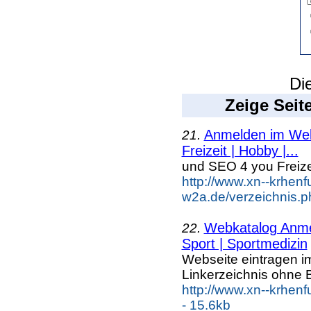
Di
Zeige Seit
Anmelden im Webk
21.
Freizeit | Hobby |...
und SEO 4 you Freiz
http://www.xn--krhenf
w2a.de/verzeichnis.p
Webkatalog Anmel
22.
Sport | Sportmedizin
Webseite eintragen i
Linkerzeichnis ohne B
http://www.xn--krhenf
- 15.6kb