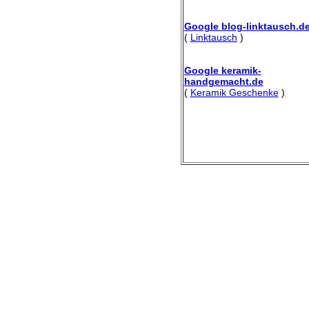
Google blog-linktausch.d
(
Linktausch
)
Google keramik-
handgemacht.de
(
Keramik Geschenke
)