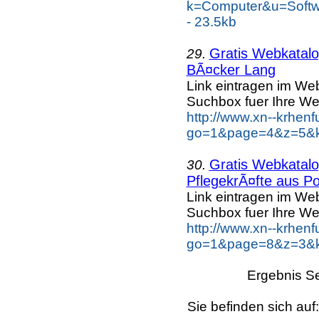
k=Computer&u=Softw
- 23.5kb
Gratis Webkatalog
29.
BÃ¤cker Lang
Link eintragen im Web
Suchbox fuer Ihre We
http://www.xn--krhen
go=1&page=4&z=5&k
Gratis Webkatalog
30.
PflegekrÃ¤fte aus Po
Link eintragen im Web
Suchbox fuer Ihre We
http://www.xn--krhen
go=1&page=8&z=3&ke
Ergebnis Se
Sie befinden sich auf