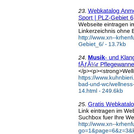
Webkatalog Anmel
23.
Sport | PLZ-Gebiet 6
Webseite eintragen i
Linkerzeichnis ohne B
http://www.xn--krhen
Gebiet_6/ - 13.7kb
Musik
- und Klan
24.
fÃƒÂ¼r Pflegewanne.
</p><p><strong>Well
https://www.kuhnbieri
bad-und-wc/wellness-
14.html - 249.6kb
Gratis Webkatalog
25.
Link eintragen im Web
Suchbox fuer Ihre We
http://www.xn--krhen
go=1&page=6&z=3&ke