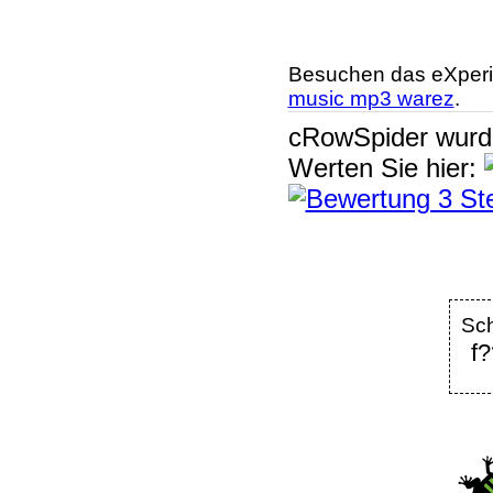
Besuchen das eXperi
music mp3 warez
.
cRowSpider
wur
Werten Sie hier:
Sc
f