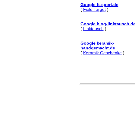
Google ft-sport.de
(
Field Target
)
Google blog-linktausch.d
(
Linktausch
)
Google keramik-
handgemacht.de
(
Keramik Geschenke
)