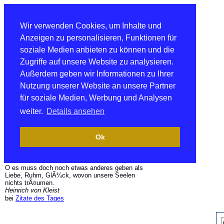
Wir verwenden Cookies, um Inhalte und
Anzeigen zu personalisieren, Funktionen für
soziale Medien anbieten zu können und die
Zugriffe auf unsere Website zu analysieren.
Außerdem geben wir Informationen zu Ihrer
Nutzung unserer Website an unsere Partner
für soziale Medien, Werbung und Analysen
weiter.
Details ansehen
Ok
O es muss doch noch etwas anderes geben als
Liebe, Ruhm, GlÃ¼ck, wovon unsere Seelen
nichts trÃ¤umen.
Heinrich von Kleist
bei
Zitate des Tages