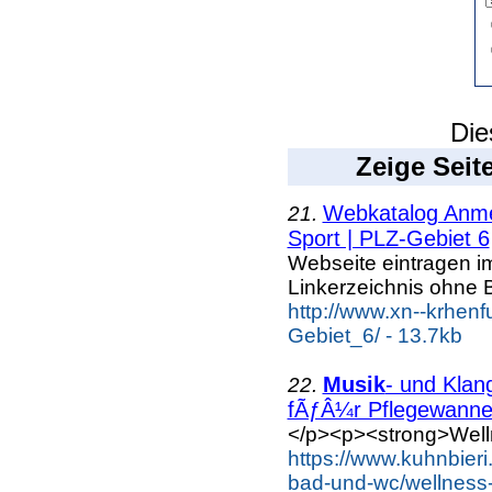
Die
Zeige Seit
Webkatalog Anmel
21.
Sport | PLZ-Gebiet 6
Webseite eintragen i
Linkerzeichnis ohne B
http://www.xn--krhen
Gebiet_6/ - 13.7kb
Musik
- und Klan
22.
fÃƒÂ¼r Pflegewanne.
</p><p><strong>Well
https://www.kuhnbieri
bad-und-wc/wellness-