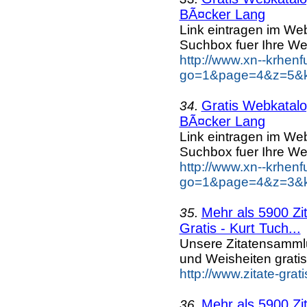
BÃ¤cker Lang
Link eintragen im Web
Suchbox fuer Ihre We
http://www.xn--krhen
go=1&page=4&z=5&k
Gratis Webkatalog
34.
BÃ¤cker Lang
Link eintragen im Web
Suchbox fuer Ihre We
http://www.xn--krhen
go=1&page=4&z=3&k
Mehr als 5900 Zi
35.
Gratis - Kurt Tuch...
Unsere Zitatensammlu
und Weisheiten grati
http://www.zitate-gra
Mehr als 5900 Zi
36.