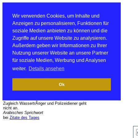
Wir verwenden Cookies, um Inhalte und
Anzeigen zu personalisieren, Funktionen für
soziale Medien anbieten zu können und die
Zugriffe auf unsere Website zu analysieren.
Außerdem geben wir Informationen zu Ihrer
Nutzung unserer Website an unsere Partner
für soziale Medien, Werbung und Analysen
weiter.
Details ansehen
Ok
Zugleich WassertrÃ¤ger und Polizeidiener geht
nicht an.
Arabisches Sprichwort
bei
Zitate des Tages