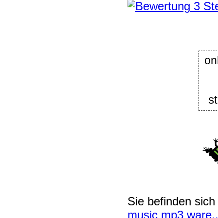
o
s
Sie befinden sich
music mp3 ware..