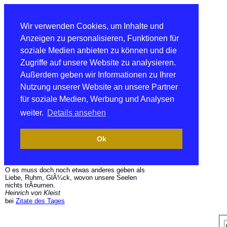
Wir verwenden Cookies, um Inhalte und
Anzeigen zu personalisieren, Funktionen für
soziale Medien anbieten zu können und die
Zugriffe auf unsere Website zu analysieren.
Außerdem geben wir Informationen zu Ihrer
Nutzung unserer Website an unsere Partner
für soziale Medien, Werbung und Analysen
weiter.
Details ansehen
Ok
O es muss doch noch etwas anderes geben als
Liebe, Ruhm, GlÃ¼ck, wovon unsere Seelen
nichts trÃ¤umen.
Heinrich von Kleist
bei
Zitate des Tages