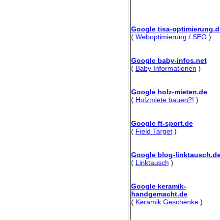
Google tisa-optimierung.d
(
Weboptimierung / SEO
)
Google baby-infos.net
(
Baby Informationen
)
Google holz-mieten.de
(
Holzmiete bauen?!
)
Google ft-sport.de
(
Field Target
)
Google blog-linktausch.d
(
Linktausch
)
Google keramik-
handgemacht.de
(
Keramik Geschenke
)