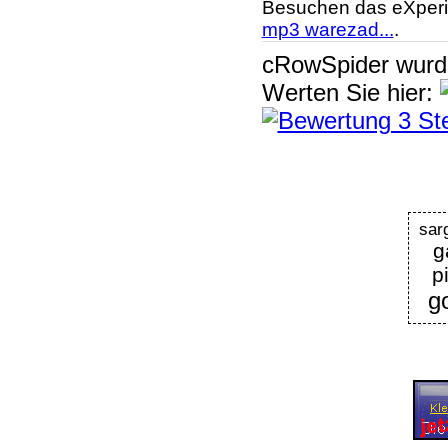
Besuchen das eXperi
mp3 warezad...
.
cRowSpider
wur
Werten Sie hier:
sar
g
p
g