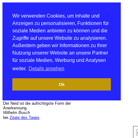
Wir verwenden Cookies, um Inhalte und
Anzeigen zu personalisieren, Funktionen für
soziale Medien anbieten zu können und die
Zugriffe auf unsere Website zu analysieren.
Außerdem geben wir Informationen zu Ihrer
Nutzung unserer Website an unsere Partner
für soziale Medien, Werbung und Analysen
weiter.
Details ansehen
Ok
Der Neid ist die aufrichtigste Form der
Anerkennung.
Wilhelm Busch
bei
Zitate des Tages