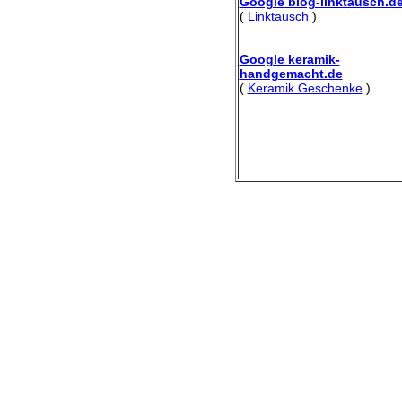
Google blog-linktausch.d
(
Linktausch
)
Google keramik-
handgemacht.de
(
Keramik Geschenke
)