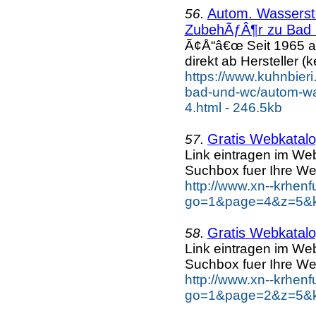
Autom. Wassersto
56.
ZubehÃƒÂ¶r zu Bad u
Ã¢Å“â€œ Seit 1965 a
direkt ab Hersteller (k
https://www.kuhnbieri
bad-und-wc/autom-was
4.html - 246.5kb
Gratis Webkatalog
57.
Link eintragen im Web
Suchbox fuer Ihre We
http://www.xn--krhen
go=1&page=4&z=5&ke
Gratis Webkatalog
58.
Link eintragen im Web
Suchbox fuer Ihre We
http://www.xn--krhen
go=1&page=2&z=5&ke