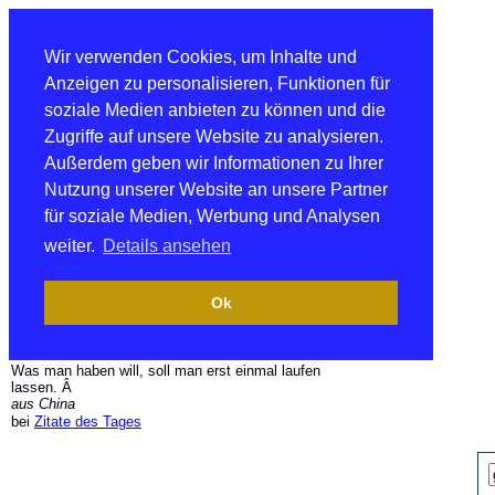
Wir verwenden Cookies, um Inhalte und
Anzeigen zu personalisieren, Funktionen für
soziale Medien anbieten zu können und die
Zugriffe auf unsere Website zu analysieren.
Außerdem geben wir Informationen zu Ihrer
Nutzung unserer Website an unsere Partner
für soziale Medien, Werbung und Analysen
weiter.
Details ansehen
Ok
Was man haben will, soll man erst einmal laufen
lassen. Â
aus China
bei
Zitate des Tages