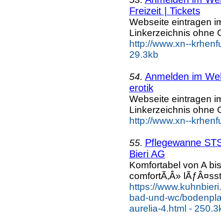
Freizeit | Tickets
Webseite eintragen i
Linkerzeichnis ohne G
http://www.xn--krhenf
29.3kb
Anmelden im Webk
54.
erotik
Webseite eintragen i
Linkerzeichnis ohne G
http://www.xn--krhenf
Pflegewanne STS 
55.
Bieri AG
Komfortabel von A bi
comfortÃ‚Â» lÃƒÂ¤s
https://www.kuhnbieri
bad-und-wc/bodenpla
aurelia-4.html - 250.3