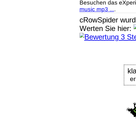
Besuchen das eXperi
music mp3 ...
.
cRowSpider
wur
Werten Sie hier:
kl
er