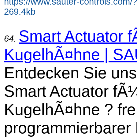
https://www.sauter-controls.com/
269.4kb
Smart Actuator 
64.
KugelhÃ¤hne | S
Entdecken Sie un
Smart Actuator fÃ
KugelhÃ¤hne ? fre
programmierbarer 