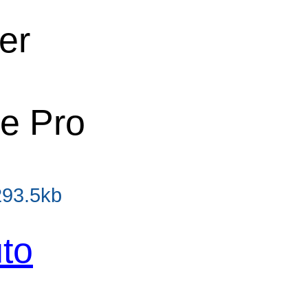
er
e Pro
293.5kb
to