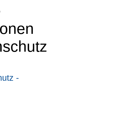
e
ionen
nschutz
utz -