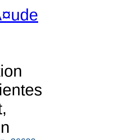
Ã¤ude
ion
zientes
,
on