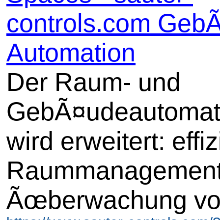
controls.com Geb
Automation
Der Raum- und
GebÃ¤udeautomat
wird erweitert: effi
Raummanagement
Ãœberwachung v