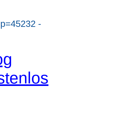
?p=45232 -
og
stenlos