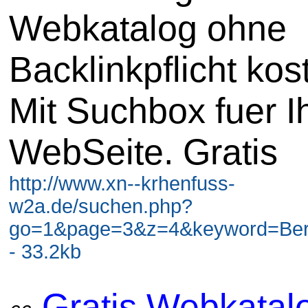
Webkatalog ohne
Backlinkpflicht kos
Mit Suchbox fuer I
WebSeite. Gratis
http://www.xn--krhenfuss-
w2a.de/suchen.php?
go=1&page=3&z=4&keyword=Berli
- 33.2kb
Gratis Webkatal