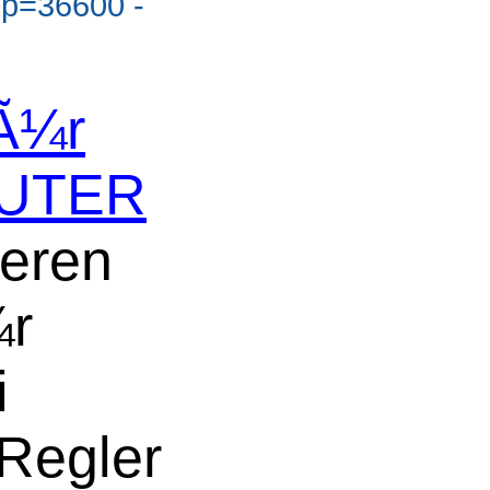
?p=36600 -
fÃ¼r
AUTER
seren
¼r
i
Regler