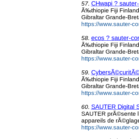
CHwapi ? sauter-
57.
Ã‰thiopie Fiji Finlan
Gibraltar Grande-Bre
https://www.sauter-co
ecos ? sauter-co
58.
Ã‰thiopie Fiji Finlan
Gibraltar Grande-Bre
https://www.sauter-co
CybersÃ©curitÃ© 
59.
Ã‰thiopie Fiji Finlan
Gibraltar Grande-Bre
https://www.sauter-con
SAUTER Digital S
60.
SAUTER prÃ©sente l
appareils de rÃ©glage
https://www.sauter-con