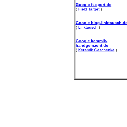
Google ft-sport.de
(
Field Target
)
Google blog-linktausch.d
(
Linktausch
)
Google keramik-
handgemacht.de
(
Keramik Geschenke
)