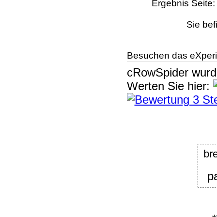
Ergebnis Seite
Sie bef
Besuchen das eXperi
cRowSpider
wur
Werten Sie hier:
br
p