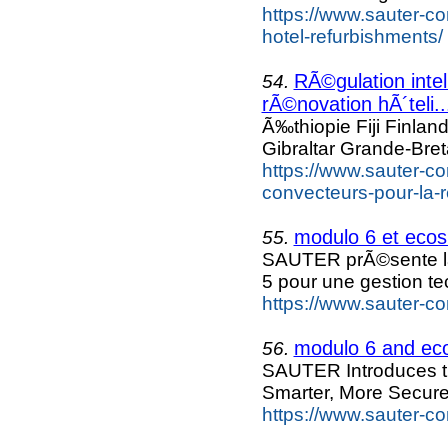
https://www.sauter-co
hotel-refurbishments/
RÃ©gulation intel
54.
rÃ©novation hÃ´teli..
Ã‰thiopie Fiji Finlan
Gibraltar Grande-Bre
https://www.sauter-con
convecteurs-pour-la-r
modulo 6 et ecos
55.
SAUTER prÃ©sente la
5 pour une gestion t
https://www.sauter-co
modulo 6 and eco
56.
SAUTER Introduces th
Smarter, More Secure
https://www.sauter-c