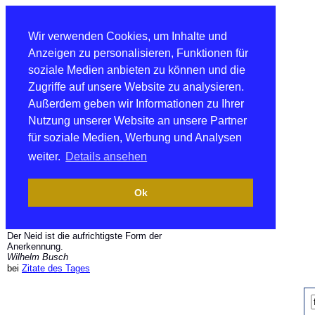
Wir verwenden Cookies, um Inhalte und
Anzeigen zu personalisieren, Funktionen für
soziale Medien anbieten zu können und die
Zugriffe auf unsere Website zu analysieren.
Außerdem geben wir Informationen zu Ihrer
Nutzung unserer Website an unsere Partner
für soziale Medien, Werbung und Analysen
weiter.
Details ansehen
Ok
Der Neid ist die aufrichtigste Form der
Anerkennung.
Wilhelm Busch
bei
Zitate des Tages