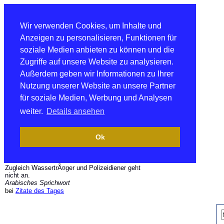
Wir verwenden Cookies, um Inhalte und
Anzeigen zu personalisieren, Funktionen für
soziale Medien anbieten zu können und die
Zugriffe auf unsere Website zu analysieren.
Außerdem geben wir Informationen zu Ihrer
Nutzung unserer Website an unsere Partner
für soziale Medien, Werbung und Analysen
weiter.
Details ansehen
Ok
Zugleich WassertrÃ¤ger und Polizeidiener geht
nicht an.
Arabisches Sprichwort
bei
Zitate des Tages