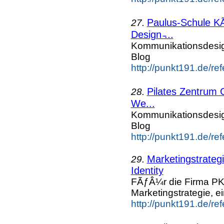
Paulus-Schule K
27.
Design ̵...
Kommunikationsdesi
Blog
http://punkt191.de/re
Pilates Zentrum 
28.
We...
Kommunikationsdesi
Blog
http://punkt191.de/re
Marketingstrateg
29.
Identity
FÃƒÂ¼r die Firma P
Marketingstrategie, e
http://punkt191.de/r