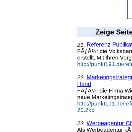
Zeige Seit
Referenz Publika
21.
FÃƒÂ¼r die Volksban
erstellt. Mit Ihren Vo
http://punkt191.de/re
Marketingstrategi
22.
Hand
FÃƒÂ¼r die Firma Wi
neue Marketingstrate
http://punkt191.de/re
20.2kb
Werbeagentur Che
23.
Als Werbeagentur kÃ