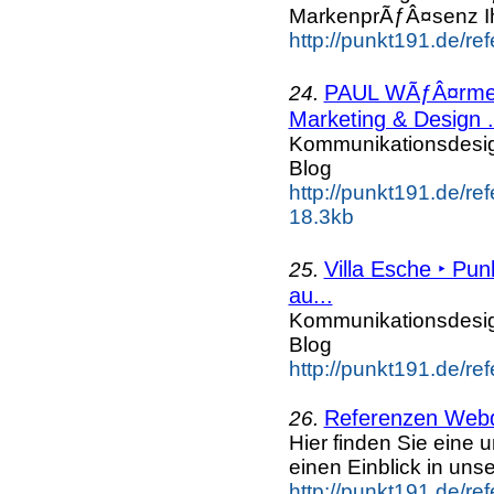
MarkenprÃƒÂ¤senz Ih
http://punkt191.de/re
PAUL WÃƒÂ¤rmer
24.
Marketing & Design .
Kommunikationsdesi
Blog
http://punkt191.de/r
18.3kb
Villa Esche ‣ Pu
25.
au...
Kommunikationsdesi
Blog
http://punkt191.de/ref
Referenzen Webd
26.
Hier finden Sie eine
einen Einblick in un
http://punkt191.de/re