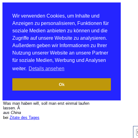
Wir verwenden Cookies, um Inhalte und
Anzeigen zu personalisieren, Funktionen für
soziale Medien anbieten zu können und die
Zugriffe auf unsere Website zu analysieren.
Außerdem geben wir Informationen zu Ihrer
Nutzung unserer Website an unsere Partner
für soziale Medien, Werbung und Analysen
weiter.
Details ansehen
Ok
Was man haben will, soll man erst einmal laufen
lassen. Â
aus China
bei
Zitate des Tages