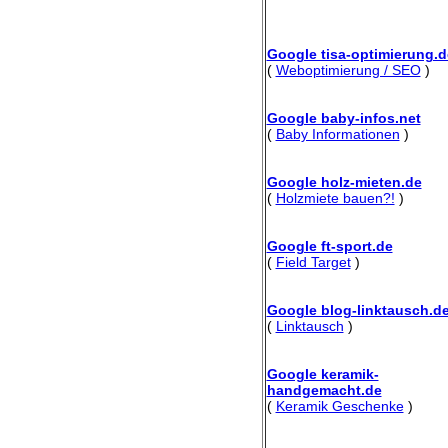
Google tisa-optimierung.d
(
Weboptimierung / SEO
)
Google baby-infos.net
(
Baby Informationen
)
Google holz-mieten.de
(
Holzmiete bauen?!
)
Google ft-sport.de
(
Field Target
)
Google blog-linktausch.d
(
Linktausch
)
Google keramik-
handgemacht.de
(
Keramik Geschenke
)