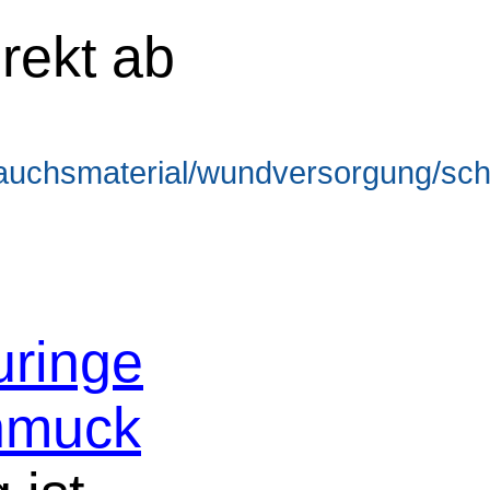
rekt ab
brauchsmaterial/wundversorgung/s
uringe
hmuck