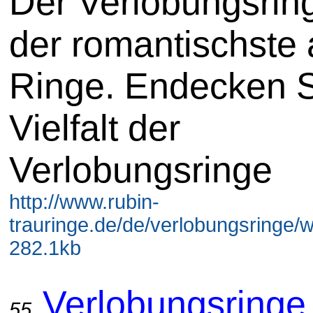
Der Verlobungsring
der romantischste a
Ringe. Endecken S
Vielfalt der
Verlobungsringe
http://www.rubin-
trauringe.de/de/verlobungsringe/w
282.1kb
Verlobungsringe 
55.