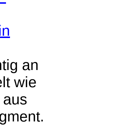
in
tig an
lt wie
 aus
gment.