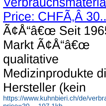
Verbrauchsmaterial
Price: CHFÃ‚Â 30..
Ã¢Å“â€œ Seit 196
Markt Ã¢Å“â€œ
qualitative
Medizinprodukte di
Hersteller (kein
https://www.kuhnbieri.ch/de/ver
price=30- - 197.1kb