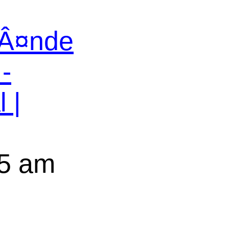
ƒÂ¤nde
-
 |
5 am