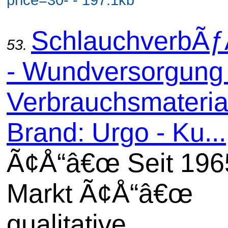
SchlauchverbÃ
53.
- Wundversorgung 
Verbrauchsmaterial
Brand: Urgo - Ku...
Ã¢Å“â€œ Seit 196
Markt Ã¢Å“â€œ
qualitative