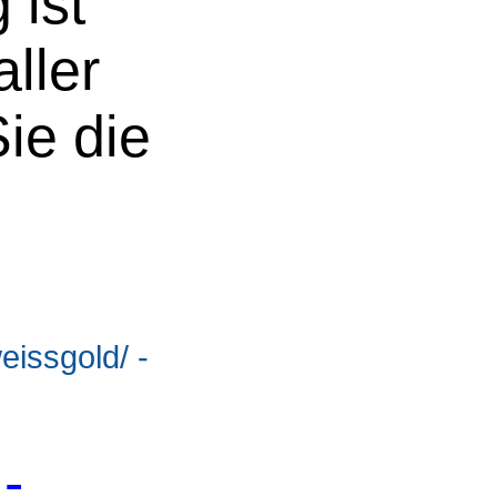
 ist
ller
ie die
eissgold/ -
-