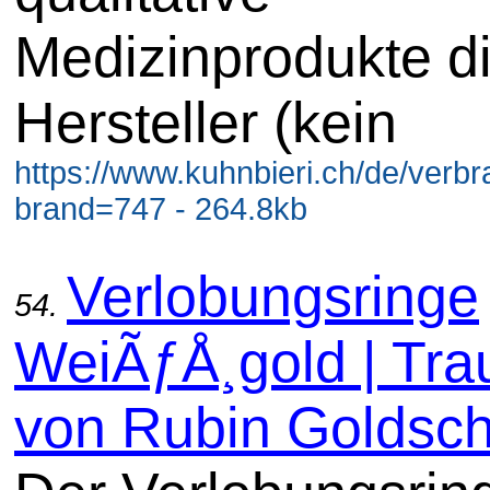
Medizinprodukte di
Hersteller (kein
https://www.kuhnbieri.ch/de/ver
brand=747 - 264.8kb
Verlobungsringe
54.
WeiÃƒÅ¸gold | Tra
von Rubin Goldsc