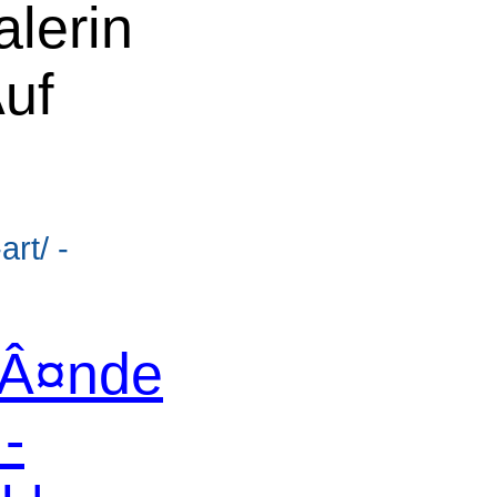
lerin
Auf
rt/ -
ƒÂ¤nde
-