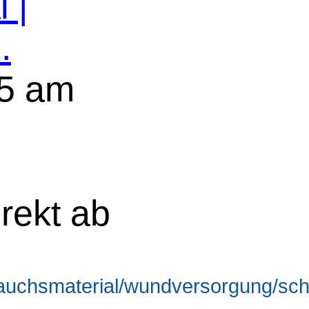
 |
.
5 am
rekt ab
brauchsmaterial/wundversorgung/s