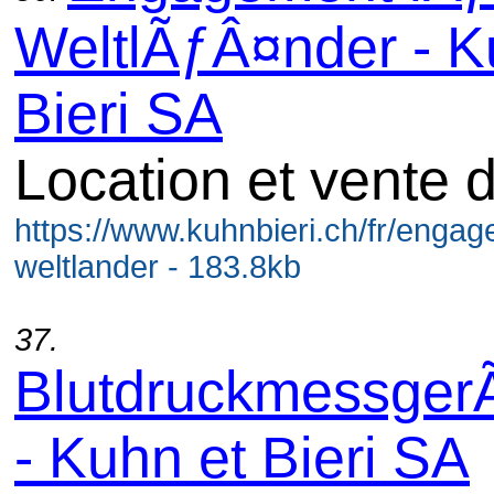
WeltlÃƒÂ¤nder - K
Bieri SA
Location et vente 
https://www.kuhnbieri.ch/fr/engag
weltlander - 183.8kb
37.
BlutdruckmessgerÃ
- Kuhn et Bieri SA