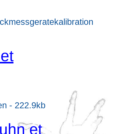
d
ruckmessgeratekalibration
et
d
ien - 222.9kb
uhn et