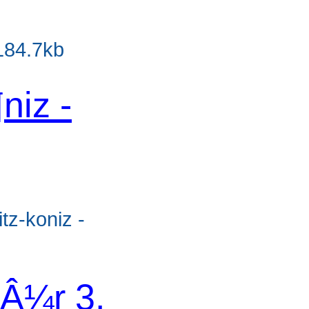
d
 184.7kb
niz -
d
tz-koniz -
Â¼r 3.