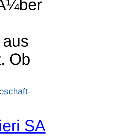
ƒÂ¼ber
 aus
. Ob
eschaft-
ieri SA