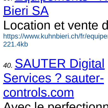
Bieri SA
Location et vente 
https://www.kuhnbieri.ch/fr/equip
221.4kb
SAUTER Digital
40.
Services ? sauter-
controls.com
Avec le perfectio