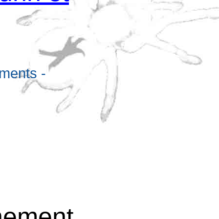
d
ements -
nnement