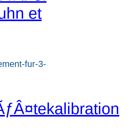
uhn et
d
ement-fur-3-
ƒÂ¤tekalibration