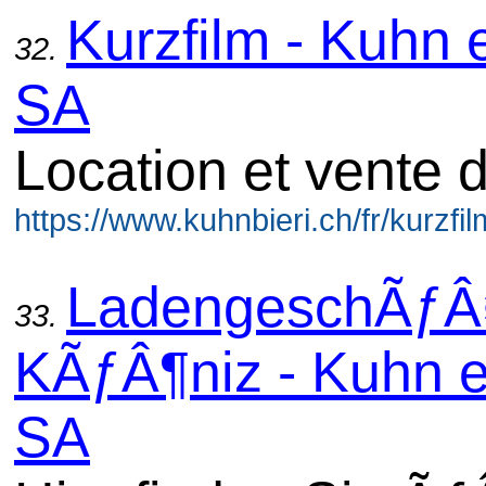
Kurzfilm - Kuhn e
32.
SA
Location et vente 
https://www.kuhnbieri.ch/fr/kurzfi
LadengeschÃƒÂ¤
33.
KÃƒÂ¶niz - Kuhn et
SA