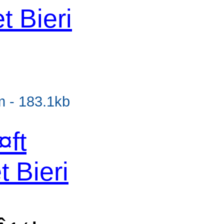
t Bieri
d
lm - 183.1kb
ft
 Bieri