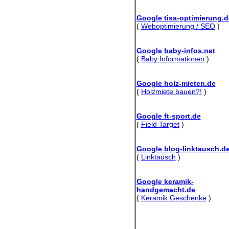
Google tisa-optimierung.d
(
Weboptimierung / SEO
)
Google baby-infos.net
(
Baby Informationen
)
Google holz-mieten.de
(
Holzmiete bauen?!
)
Google ft-sport.de
(
Field Target
)
Google blog-linktausch.d
(
Linktausch
)
Google keramik-
handgemacht.de
(
Keramik Geschenke
)