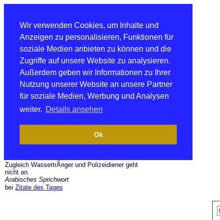
Wir verwenden Cookies, um Inhalte und
Anzeigen zu personalisieren, Funktionen für
soziale Medien anbieten zu können und die
Zugriffe auf unsere Website zu analysieren.
Außerdem geben wir Informationen zu Ihrer
Nutzung unserer Website an unsere Partner
für soziale Medien, Werbung und Analysen
weiter.
Details ansehen
Ok
Zugleich WassertrÃ¤ger und Polizeidiener geht
nicht an.
Arabisches Sprichwort
bei
Zitate des Tages