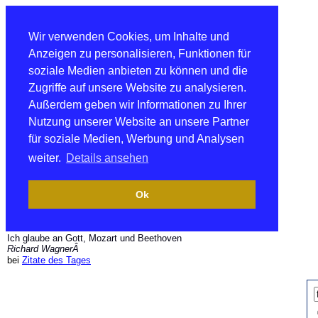
Wir verwenden Cookies, um Inhalte und
Anzeigen zu personalisieren, Funktionen für
soziale Medien anbieten zu können und die
Zugriffe auf unsere Website zu analysieren.
Außerdem geben wir Informationen zu Ihrer
Nutzung unserer Website an unsere Partner
für soziale Medien, Werbung und Analysen
weiter.
Details ansehen
Ok
Ich glaube an Gott, Mozart und Beethoven
Richard WagnerÂ
bei
Zitate des Tages