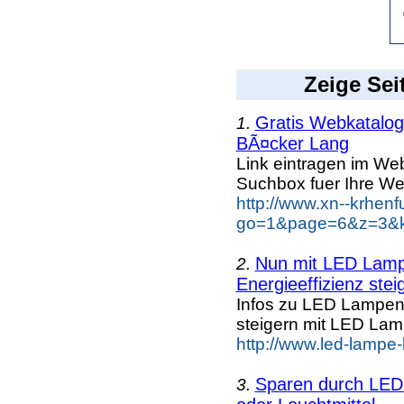
Zeige Sei
Gratis Webkatalog 
1.
BÃ¤cker Lang
Link eintragen im Web
Suchbox fuer Ihre We
http://www.xn--krhen
go=1&page=6&z=3&k
Nun mit LED Lampe
2.
Energieeffizienz steig
Infos zu LED Lampen n
steigern mit LED La
http://www.led-lampe
Sparen durch LED 
3.