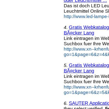
oder Leuchtmittel ...
Das ist doch LED Leuc
Leuchtmittel Online
http://www.led-lampe-
Gratis Webkatalog 
4.
BÃ¤cker Lang
Link eintragen im Web
Suchbox fuer Ihre We
http://www.xn--krhen
go=1&page=6&z=4&k
Gratis Webkatalog 
5.
BÃ¤cker Lang
Link eintragen im Web
Suchbox fuer Ihre We
http://www.xn--krhen
go=1&page=6&z=5&k
SAUTER Applicatio
6.
they select verified,
fi