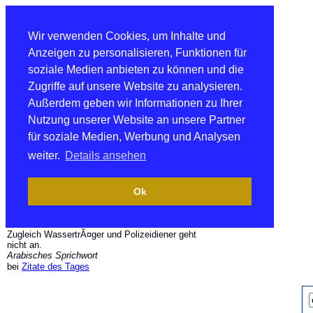
Wir verwenden Cookies, um Inhalte und
Anzeigen zu personalisieren, Funktionen für
soziale Medien anbieten zu können und die
Zugriffe auf unsere Website zu analysieren.
Außerdem geben wir Informationen zu Ihrer
Nutzung unserer Website an unsere Partner
für soziale Medien, Werbung und Analysen
weiter.
Details ansehen
Ok
Zugleich WassertrÃ¤ger und Polizeidiener geht
nicht an.
Arabisches Sprichwort
bei
Zitate des Tages