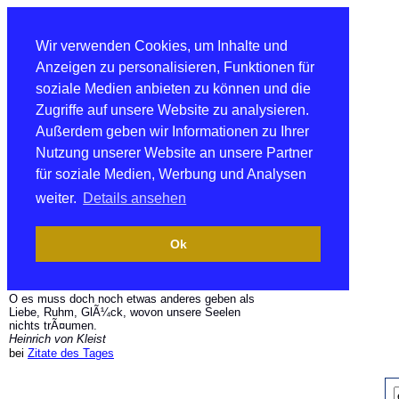
Wir verwenden Cookies, um Inhalte und
Anzeigen zu personalisieren, Funktionen für
soziale Medien anbieten zu können und die
Zugriffe auf unsere Website zu analysieren.
Außerdem geben wir Informationen zu Ihrer
Nutzung unserer Website an unsere Partner
für soziale Medien, Werbung und Analysen
weiter.
Details ansehen
Ok
O es muss doch noch etwas anderes geben als
Liebe, Ruhm, GlÃ¼ck, wovon unsere Seelen
nichts trÃ¤umen.
Heinrich von Kleist
bei
Zitate des Tages