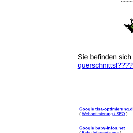
Sie befinden sich
querschnittsl???
Google tisa-optimierung.d
(
Weboptimierung / SEO
)
Google baby-infos.net
(
Baby Informationen
)