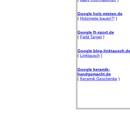
Google holz-mieten.de
(
Holzmiete bauen?!
)
Google ft-sport.de
(
Field Target
)
Google blog-linktausch.d
(
Linktausch
)
Google keramik-
handgemacht.de
(
Keramik Geschenke
)