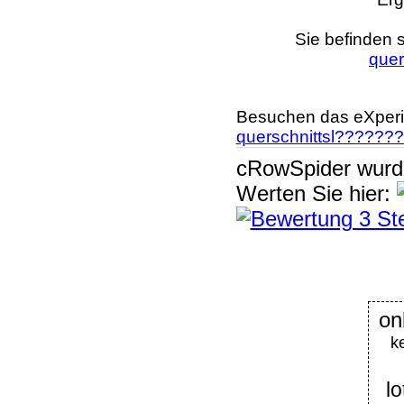
Sie befinden s
quer
Besuchen das eXperi
querschnittsl??????
cRowSpider
wur
Werten Sie hier:
o
k
lo