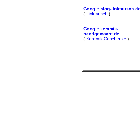
Google blog-linktausch.d
(
Linktausch
)
Google keramik-
handgemacht.de
(
Keramik Geschenke
)