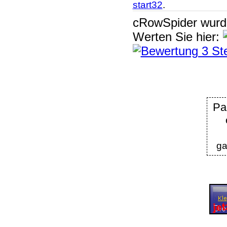
start32
.
cRowSpider
wur
Werten Sie hier:
P
ga