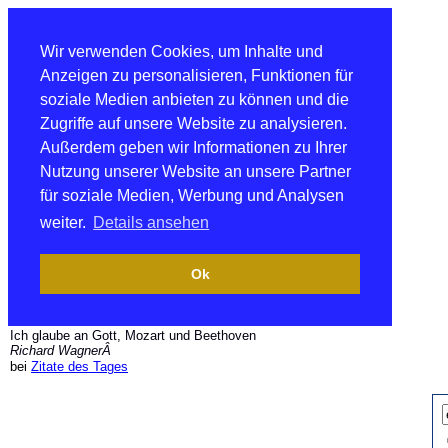
Wir verwenden Cookies, um Inhalte und
Anzeigen zu personalisieren, Funktionen für
soziale Medien anbieten zu können und die
Zugriffe auf unsere Website zu analysieren.
Außerdem geben wir Informationen zu Ihrer
Nutzung unserer Website an unsere Partner
für soziale Medien, Werbung und Analysen
weiter.
Details ansehen
Ok
Ich glaube an Gott, Mozart und Beethoven
Richard WagnerÂ
bei
Zitate des Tages