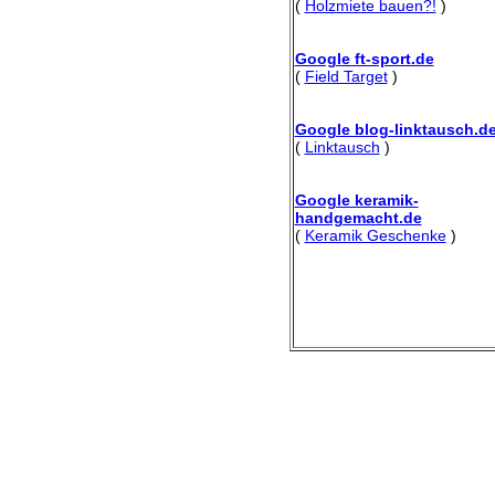
(
Holzmiete bauen?!
)
Google ft-sport.de
(
Field Target
)
Google blog-linktausch.d
(
Linktausch
)
Google keramik-
handgemacht.de
(
Keramik Geschenke
)