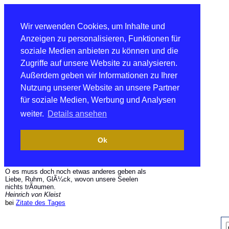
Wir verwenden Cookies, um Inhalte und
Anzeigen zu personalisieren, Funktionen für
soziale Medien anbieten zu können und die
Zugriffe auf unsere Website zu analysieren.
Außerdem geben wir Informationen zu Ihrer
Nutzung unserer Website an unsere Partner
für soziale Medien, Werbung und Analysen
weiter.
Details ansehen
Ok
O es muss doch noch etwas anderes geben als
Liebe, Ruhm, GlÃ¼ck, wovon unsere Seelen
nichts trÃ¤umen.
Heinrich von Kleist
bei
Zitate des Tages