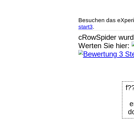
Besuchen das eXperi
start3
.
cRowSpider
wur
Werten Sie hier:
f?
e
d