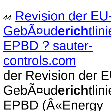
Revision der EU
44.
GebÃ¤ud
erich
tlini
EPBD ? sauter-
controls.com
der Revision der E
GebÃ¤ud
erich
tlini
EPBD (Â«Energy