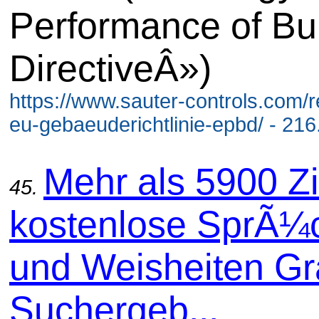
Performance of Bu
DirectiveÂ»)
https://www.sauter-controls.com/r
eu-gebaeuderichtlinie-epbd/ - 216
Mehr als 5900 Zi
45.
kostenlose SprÃ¼
und Weisheiten Gra
Suchergeb...