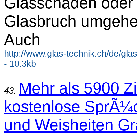
Glasschaden oder
Glasbruch umgehe
Auch
http://www.glas-technik.ch/de/gla
- 10.3kb
Mehr als 5900 Zi
43.
kostenlose SprÃ¼
und Weisheiten Gra