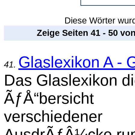
Diese Wörter wurde
Zeige Seiten 41 - 50 vo
Glaslexikon A - 
41.
Das Glaslexikon di
ÃƒÅ“bersicht
verschiedener
AusdrÃƒÂ¼cke ru