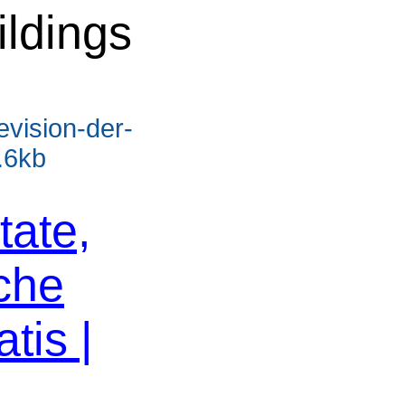
ildings
evision-der-
.6kb
tate,
che
tis |