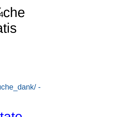
¼che
tis
suche_dank/ -
tate,