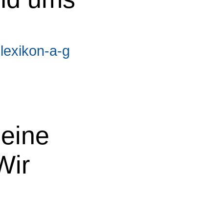
slexikon-a-g
eine
Wir