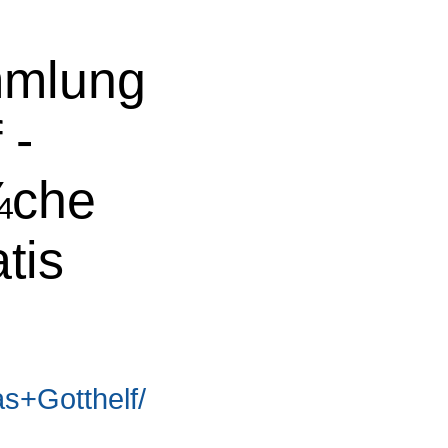
mmlung
 -
¼che
tis
s+Gotthelf/