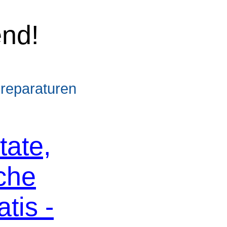
nd!
sreparaturen
tate,
che
tis -