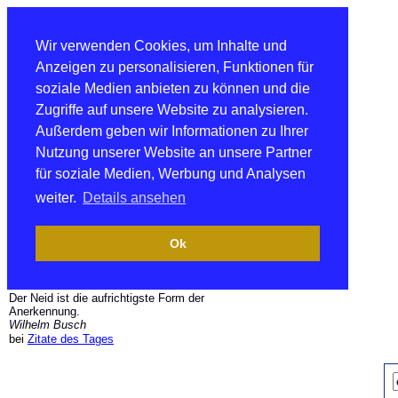
Wir verwenden Cookies, um Inhalte und
Anzeigen zu personalisieren, Funktionen für
soziale Medien anbieten zu können und die
Zugriffe auf unsere Website zu analysieren.
Außerdem geben wir Informationen zu Ihrer
Nutzung unserer Website an unsere Partner
für soziale Medien, Werbung und Analysen
weiter.
Details ansehen
Ok
Der Neid ist die aufrichtigste Form der
Anerkennung.
Wilhelm Busch
bei
Zitate des Tages