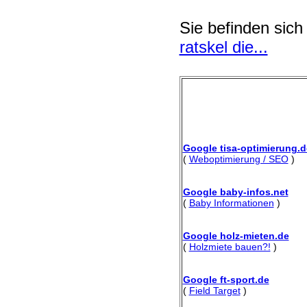
Sie befinden sich
ratskel die...
Google tisa-optimierung.d
(
Weboptimierung / SEO
)
Google baby-infos.net
(
Baby Informationen
)
Google holz-mieten.de
(
Holzmiete bauen?!
)
Google ft-sport.de
(
Field Target
)