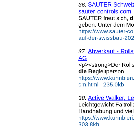
SAUTER Schweiz p
36.
sauter-controls.com
SAUTER freut sich,
d
geben. Unter dem Mot
https://www.sauter-co
auf-der-swissbau-202
Abverkauf - Roll
37.
AG
<p><strong>Der Roll
die Be
gleitperson
https://www.kuhnbieri
cm.html - 235.0kb
Active Walker, Le
38.
Leichtgewicht-Faltrol
Handhabung und vie
https://www.kuhnbieri.
303.8kb