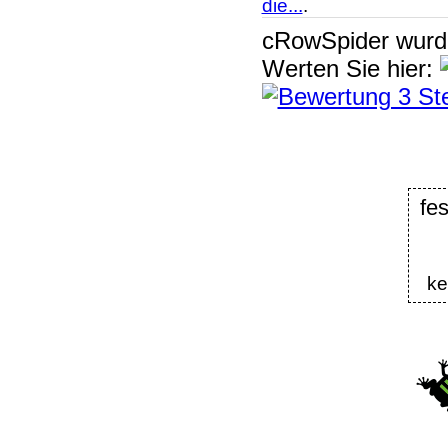
die...
.
cRowSpider
wur
Werten Sie hier:
fes
ke