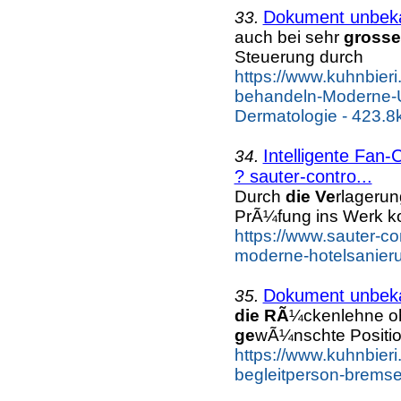
Dokument unbek
33.
auch bei sehr
gross
Steuerung durch
https://www.kuhnbieri
behandeln-Moderne-U
Dermatologie - 423.8
Intelligente Fan
34.
? sauter-contro...
Durch
die Ve
rlageru
PrÃ¼fung ins Werk k
https://www.sauter-con
moderne-hotelsanieru
Dokument unbek
35.
die RÃ
¼ckenlehne 
ge
wÃ¼nschte Positio
https://www.kuhnbieri.
begleitperson-brems