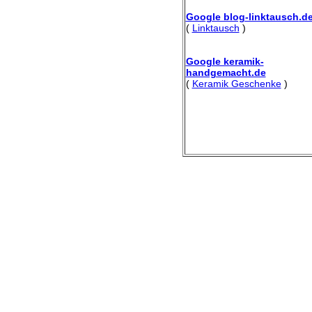
Google blog-linktausch.d
(
Linktausch
)
Google keramik-
handgemacht.de
(
Keramik Geschenke
)