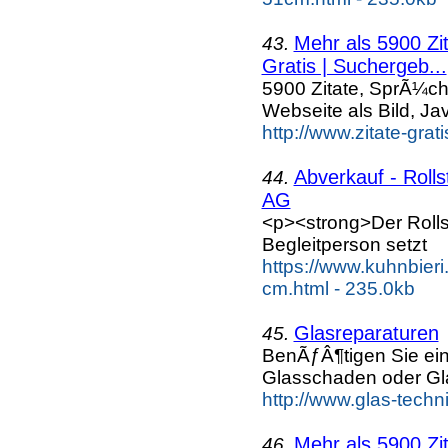
Mehr als 5900 Zi
43.
Gratis | Suchergeb...
5900 Zitate, SprÃ¼ch
Webseite als Bild, Ja
http://www.zitate-gra
Abverkauf - Rolls
44.
AG
<p><strong>Der Rolls
Begleitperson setzt
https://www.kuhnbieri.
cm.html - 235.0kb
Glasreparaturen
45.
BenÃƒÂ¶tigen Sie ein
Glasschaden oder G
http://www.glas-techn
Mehr als 5900 Zi
46.