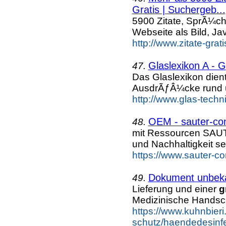
Gratis | Suchergeb...
5900 Zitate, SprÃ¼ch
Webseite als Bild, Ja
http://www.zitate-gra
Glaslexikon A - G
47.
Das Glaslexikon dien
AusdrÃƒÂ¼cke rund 
http://www.glas-techn
OEM - sauter-co
48.
mit Ressourcen SAU
und Nachhaltigkeit se
https://www.sauter-co
Dokument unbek
49.
Lieferung und einer
g
Medizinische Hands
https://www.kuhnbieri
schutz/haendedesinfe