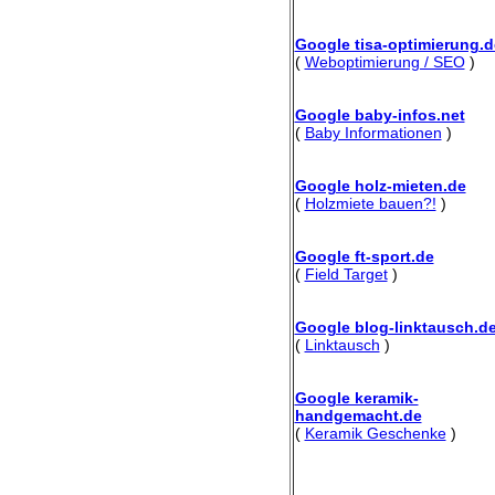
Google tisa-optimierung.d
(
Weboptimierung / SEO
)
Google baby-infos.net
(
Baby Informationen
)
Google holz-mieten.de
(
Holzmiete bauen?!
)
Google ft-sport.de
(
Field Target
)
Google blog-linktausch.d
(
Linktausch
)
Google keramik-
handgemacht.de
(
Keramik Geschenke
)