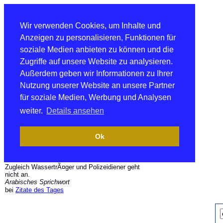
Wir verwenden Cookies, um Inhalte und
Anzeigen zu personalisieren, Funktionen für
soziale Medien anbieten zu können und die
Zugriffe auf unsere Website zu analysieren.
Außerdem geben wir Informationen zu Ihrer
Nutzung unserer Website an unsere Partner
für soziale Medien, Werbung und Analysen
weiter.
Details ansehen
Ok
Zugleich WassertrÃ¤ger und Polizeidiener geht
nicht an.
Arabisches Sprichwort
bei
Zitate des Tages