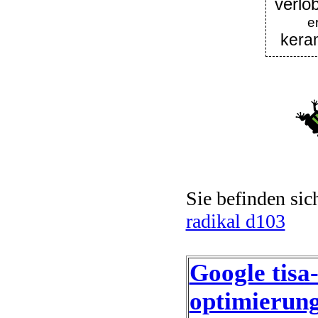
verlo
e
keram
Sie befinden sic
radikal d103
Google tisa
optimierung