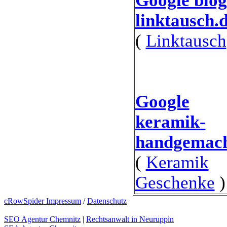
Google blog
linktausch.
(
Linktausch
Google
keramik-
handgemach
(
Keramik
Geschenke
)
cRowSpider Impressum
/
Datenschutz
SEO Agentur Chemnitz
|
Rechtsanwalt in Neuruppin