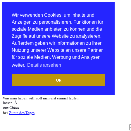
Wir verwenden Cookies, um Inhalte und
Anzeigen zu personalisieren, Funktionen für
soziale Medien anbieten zu können und die
Zugriffe auf unsere Website zu analysieren.
Außerdem geben wir Informationen zu Ihrer
Nutzung unserer Website an unsere Partner
für soziale Medien, Werbung und Analysen
weiter.
Details ansehen
Ok
Was man haben will, soll man erst einmal laufen
lassen. Â
aus China
bei
Zitate des Tages