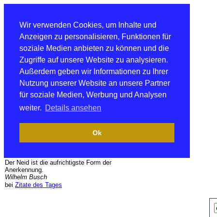
Wir verwenden Cookies, um Inhalte und
Anzeigen zu personalisieren, Funktionen für
soziale Medien anbieten zu können und die
Zugriffe auf unsere Website zu analysieren.
Außerdem geben wir Informationen zu Ihrer
Nutzung unserer Website an unsere Partner
für soziale Medien, Werbung und Analysen
weiter.
Details ansehen
Ok
Der Neid ist die aufrichtigste Form der
Anerkennung.
Wilhelm Busch
bei
Zitate des Tages