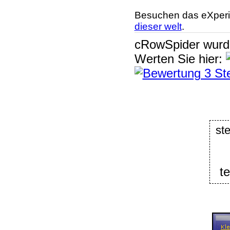
Besuchen das eXperi
dieser welt
.
cRowSpider
wur
Werten Sie hier:
ste
t