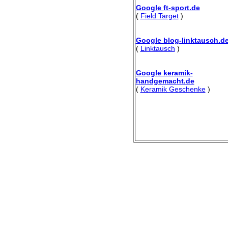
Google ft-sport.de
(
Field Target
)
Google blog-linktausch.d
(
Linktausch
)
Google keramik-
handgemacht.de
(
Keramik Geschenke
)