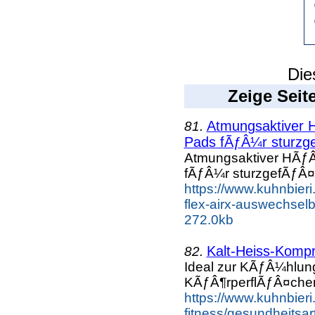
Die
Zeige Seit
Atmungsaktiver H
81.
Pads fÃƒÂ¼r sturzge
Atmungsaktiver HÃƒÂ
fÃƒÂ¼r sturzgefÃƒÂ¤h
https://www.kuhnbieri.
flex-airx-auswechselb
272.0kb
Kalt-Heiss-Kompr
82.
Ideal zur KÃƒÂ¼hlu
KÃƒÂ¶rperflÃƒÂ¤che
https://www.kuhnbieri
fitness/gesundheitsar