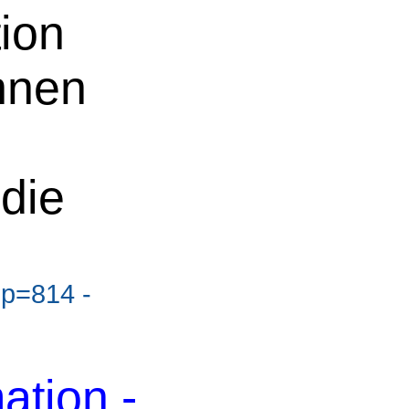
ion
nnen
die
?p=814 -
tion -