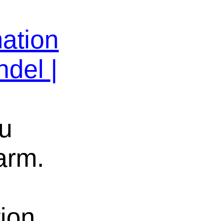
ation
del |
u
arm.
ion