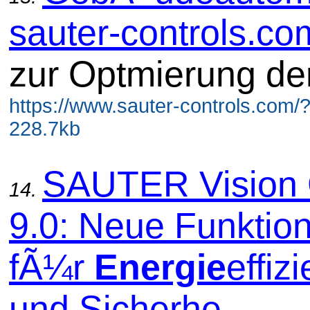
sauter-controls.co
zur Optmierung de
https://www.sauter-controls.com/
228.7kb
SAUTER Vision 
14.
9.0: Neue Funktio
fÃ¼r
Energie
effiz
und Sicherhe...