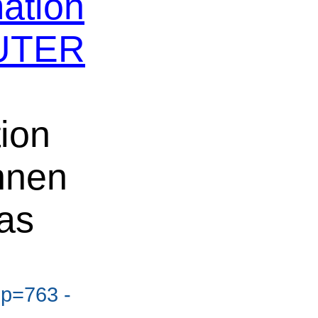
ation
AUTER
ion
nnen
as
?p=763 -