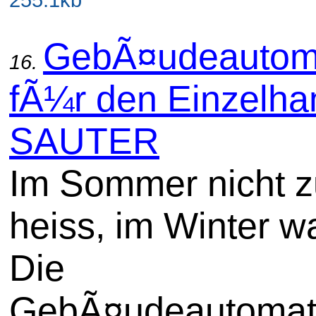
GebÃ¤udeautom
16.
fÃ¼r den Einzelhan
SAUTER
Im Sommer nicht z
heiss, im Winter w
Die
GebÃ¤udeautomat