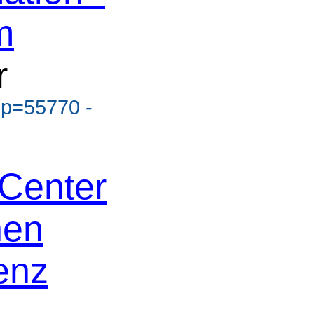
m
r
?p=55770 -
Center
nen
ienz