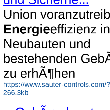
Union voranzutreib
Energie
effizienz i
Neubauten und
bestehenden Geb
zu erhÃ¶hen
https://www.sauter-controls.com/
266.3kb