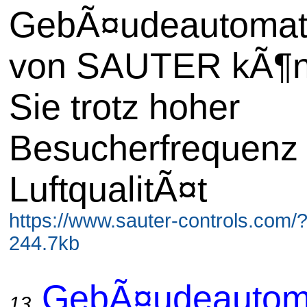
GebÃ¤udeautomat
von SAUTER kÃ¶
Sie trotz hoher
Besucherfrequenz 
LuftqualitÃ¤t
https://www.sauter-controls.com/
244.7kb
GebÃ¤udeautoma
13.