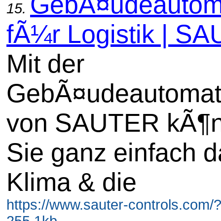
GebÃ¤udeautom
15.
fÃ¼r Logistik | S
Mit der
GebÃ¤udeautomat
von SAUTER kÃ¶
Sie ganz einfach d
Klima & die
https://www.sauter-controls.com/
255.1kb