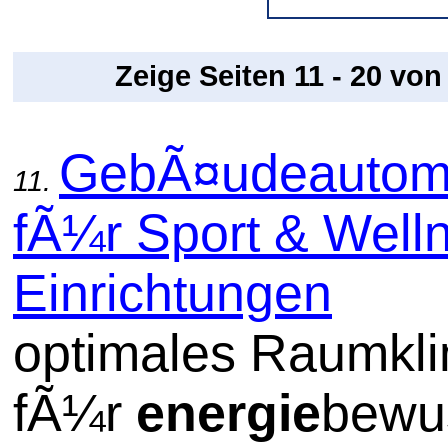
Zeige Seiten 11 - 20 vo
GebÃ¤udeautom
11.
fÃ¼r Sport & Well
Einrichtungen
optimales Raumkl
fÃ¼r
energie
bewu