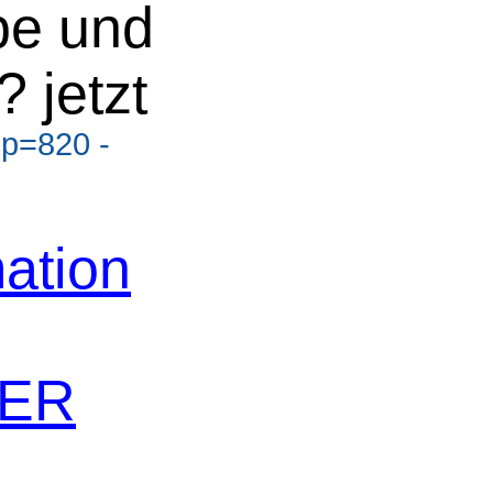
be und
 jetzt
?p=820 -
ation
TER