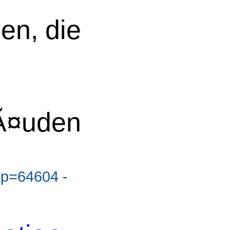
en, die
n
Ã¤uden
?p=64604 -