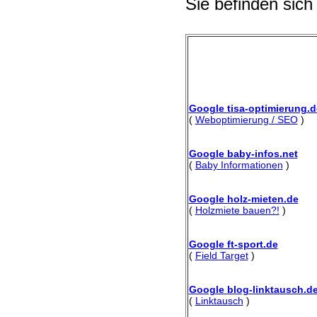
Sie befinden sich
Google tisa-optimierung.d
(
Weboptimierung / SEO
)
Google baby-infos.net
(
Baby Informationen
)
Google holz-mieten.de
(
Holzmiete bauen?!
)
Google ft-sport.de
(
Field Target
)
Google blog-linktausch.d
(
Linktausch
)