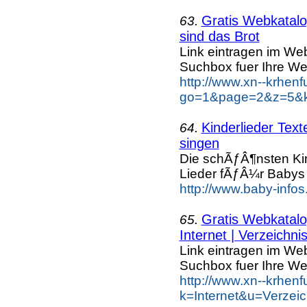
Gratis Webkatalog
63.
sind das Brot
Link eintragen im Web
Suchbox fuer Ihre We
http://www.xn--krhen
go=1&page=2&z=5&ke
Kinderlieder Tex
64.
singen
Die schÃƒÂ¶nsten Kin
Lieder fÃƒÂ¼r Babys 
http://www.baby-infos
Gratis Webkatalog
65.
Internet | Verzeichni
Link eintragen im Web
Suchbox fuer Ihre We
http://www.xn--krhen
k=Internet&u=Verzei