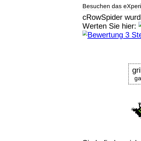
Besuchen das eXperi
cRowSpider
wur
Werten Sie hier:
gr
ga