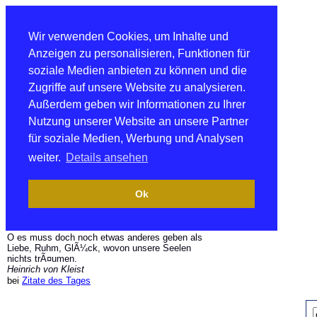
Wir verwenden Cookies, um Inhalte und
Anzeigen zu personalisieren, Funktionen für
soziale Medien anbieten zu können und die
Zugriffe auf unsere Website zu analysieren.
Außerdem geben wir Informationen zu Ihrer
Nutzung unserer Website an unsere Partner
für soziale Medien, Werbung und Analysen
weiter.
Details ansehen
Ok
O es muss doch noch etwas anderes geben als
Liebe, Ruhm, GlÃ¼ck, wovon unsere Seelen
nichts trÃ¤umen.
Heinrich von Kleist
bei
Zitate des Tages