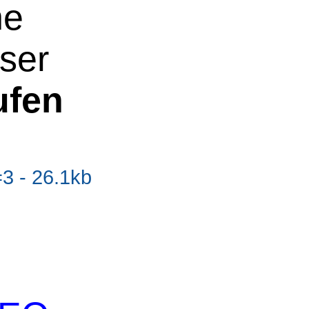
ne
oser
ufen
 - 26.1kb