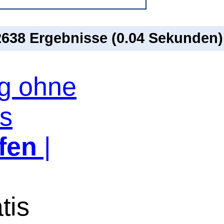
 2638 Ergebnisse (0.04 Sekunden)
og ohne
os
fen
|
tis