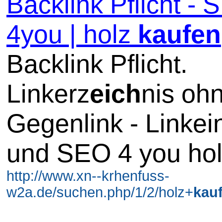
Backlink Pflicht -
4you | holz
kaufen
Backlink Pflicht.
Linkerz
eich
nis oh
Gegenlink - Linkei
und SEO 4 you ho
http://www.xn--krhenfuss-
w2a.de/suchen.php/1/2/holz+
kau