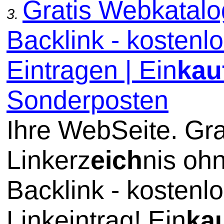
Gratis Webkatal
3.
Backlink - kostenl
Eintragen | Ein
kau
Sonderposten
Ihre WebSeite. Gra
Linkerz
eich
nis oh
Backlink - kostenl
Linkeintrag! Ein
ka