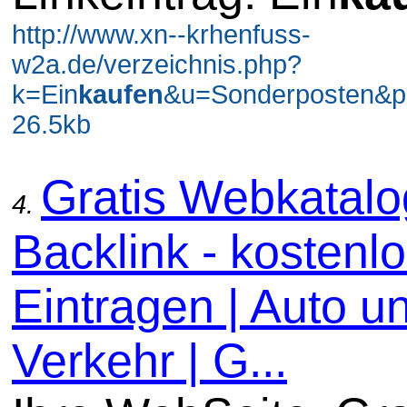
http://www.xn--krhenfuss-
w2a.de/verzeichnis.php?
k=Ein
kaufen
&u=Sonderposten&p
26.5kb
Gratis Webkatal
4.
Backlink - kostenl
Eintragen | Auto u
Verkehr | G...