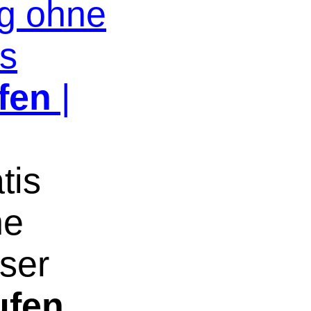
og ohne
os
fen
|
tis
ne
oser
ufen