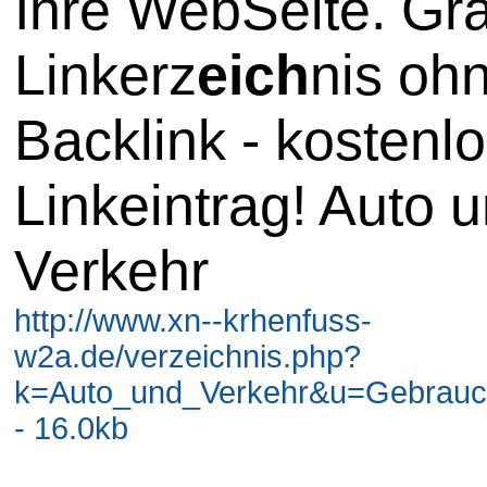
Ihre WebSeite. Gra
Linkerz
eich
nis oh
Backlink - kostenl
Linkeintrag! Auto 
Verkehr
http://www.xn--krhenfuss-
w2a.de/verzeichnis.php?
k=Auto_und_Verkehr&u=Gebrau
- 16.0kb