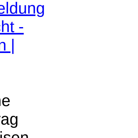
eldung
ht -
n |
ne
rag
isen