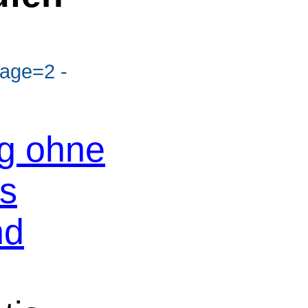
age=2 -
og ohne
os
nd