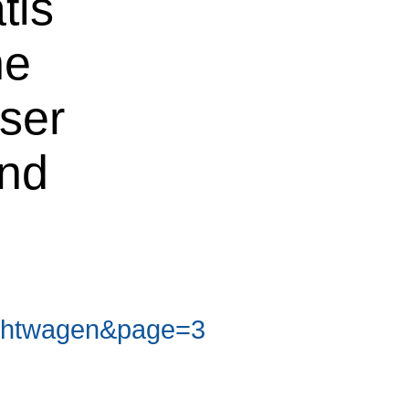
tis
ne
oser
und
chtwagen&page=3