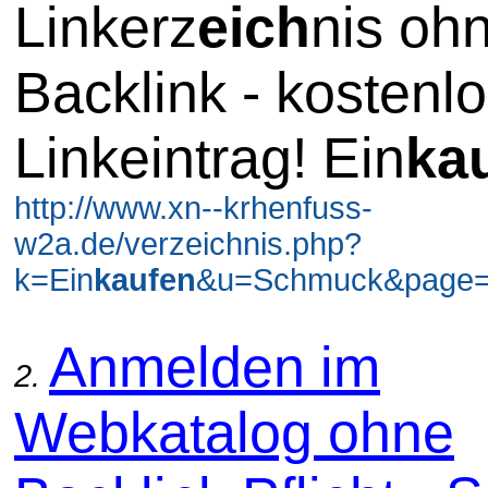
Linkerz
eich
nis oh
Backlink - kostenl
Linkeintrag! Ein
ka
http://www.xn--krhenfuss-
w2a.de/verzeichnis.php?
k=Ein
kaufen
&u=Schmuck&page=3
Anmelden im
2.
Webkatalog ohne