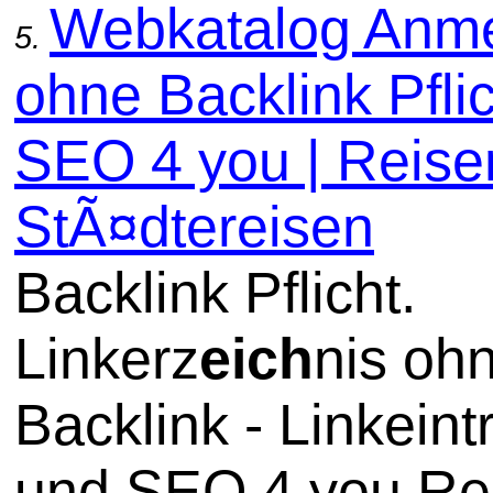
Webkatalog Anm
5.
ohne Backlink Pflic
SEO 4 you | Reise
StÃ¤dtereisen
Backlink Pflicht.
Linkerz
eich
nis oh
Backlink - Linkeint
und SEO 4 you Re