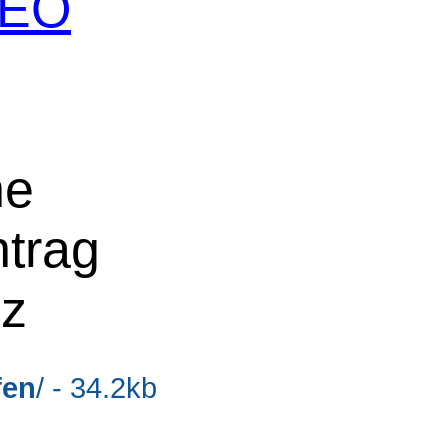
 SEO
ne
ntrag
lz
fen
/ - 34.2kb