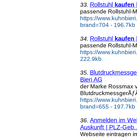
Rollstuhl
kaufen
33.
passende Rollstuhl-M
https://www.kuhnbieri.c
brand=704 - 196.7kb
Rollstuhl
kaufen
|
34.
passende Rollstuhl-M
https://www.kuhnbieri.
222.9kb
Blutdruckmessg
35.
Bieri AG
der Marke Rossmax v
BlutdruckmessgerÃƒÂ
https://www.kuhnbier
brand=655 - 197.7kb
Anmelden im Webk
36.
Auskunft | PLZ-Geb..
Webseite eintragen i