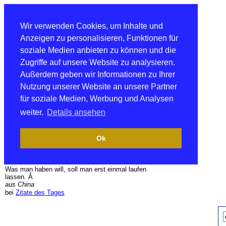
Wir verwenden Cookies, um Inhalte und
Anzeigen zu personalisieren, Funktionen für
soziale Medien anbieten zu können und die
Zugriffe auf unsere Website zu analysieren.
Außerdem geben wir Informationen zu Ihrer
Nutzung unserer Website an unsere Partner
für soziale Medien, Werbung und Analysen
weiter.
Details ansehen
Ok
Was man haben will, soll man erst einmal laufen
lassen. Â
aus China
bei
Zitate des Tages