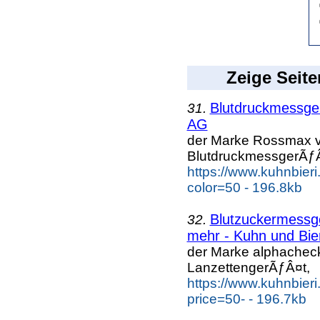
Zeige Seite
Blutdruckmessg
31.
AG
der Marke Rossmax v
BlutdruckmessgerÃƒÂ
https://www.kuhnbier
color=50 - 196.8kb
Blutzuckermess
32.
mehr - Kuhn und Bie
der Marke alphache
LanzettengerÃƒÂ¤t,
https://www.kuhnbier
price=50- - 196.7kb