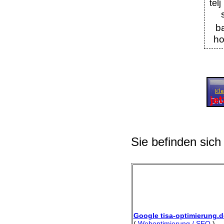
t
b
ho
Sie befinden sich
Google tisa-optimierung.d
(
Weboptimierung / SEO
)