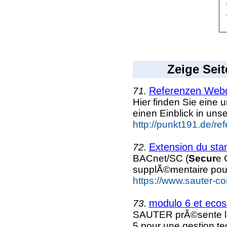
Zeige Seit
Referenzen Webd
71.
Hier finden Sie eine
einen Einblick in un
http://punkt191.de/re
Extension du st
72.
BACnet/SC (
Secur
e 
supplÃ©mentaire pou
https://www.sauter-co
modulo 6 et ecos
73.
SAUTER prÃ©sente la
5 pour une gestion t