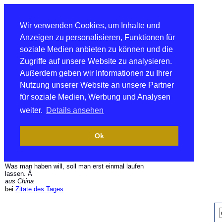
Wir verwenden Cookies, um Inhalte und
Anzeigen zu personalisieren, Funktionen für
soziale Medien anbieten zu können und die
Zugriffe auf unsere Website zu analysieren.
Außerdem geben wir Informationen zu Ihrer
Nutzung unserer Website an unsere Partner
für soziale Medien, Werbung und Analysen
weiter.
Details ansehen
Ok
Was man haben will, soll man erst einmal laufen
lassen. Â
aus China
bei
Zitate des Tages