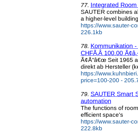
Integrated Room 
77.
SAUTER combines all 
a higher-level buildin
https://www.sauter-co
226.1kb
Kommunikation - Al
78.
CHFÃ‚Â 100.00 Ã¢â‚¬
Ã¢Å“â€œ Seit 1965 a
direkt ab Hersteller (k
https://www.kuhnbieri
price=100-200 - 205.
SAUTER Smart Spa
79.
automation
The functions of room
efficient space's
https://www.sauter-co
222.8kb