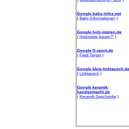
Google baby-infos.net
(
Baby Informationen
)
Google holz-mieten.de
(
Holzmiete bauen?!
)
Google ft-sport.de
(
Field Target
)
Google blog-linktausch.d
(
Linktausch
)
Google keramik-
handgemacht.de
(
Keramik Geschenke
)