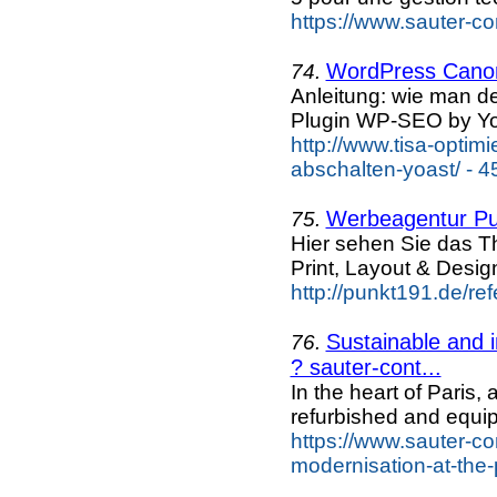
https://www.sauter-co
WordPress Canoni
74.
Anleitung: wie man d
Plugin WP-SEO by Yo
http://www.tisa-optim
abschalten-yoast/ - 4
Werbeagentur Pu
75.
Hier sehen Sie das 
Print, Layout & Desig
http://punkt191.de/r
Sustainable and i
76.
? sauter-cont...
In the heart of Paris,
refurbished and equi
https://www.sauter-co
modernisation-at-the-