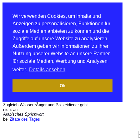
Wir verwenden Cookies, um Inhalte und
Anzeigen zu personalisieren, Funktionen für
soziale Medien anbieten zu können und die
Zugriffe auf unsere Website zu analysieren.
Außerdem geben wir Informationen zu Ihrer
Nutzung unserer Website an unsere Partner
für soziale Medien, Werbung und Analysen
weiter.
Details ansehen
Ok
Zugleich WassertrÃ¤ger und Polizeidiener geht
nicht an.
Arabisches Sprichwort
bei
Zitate des Tages