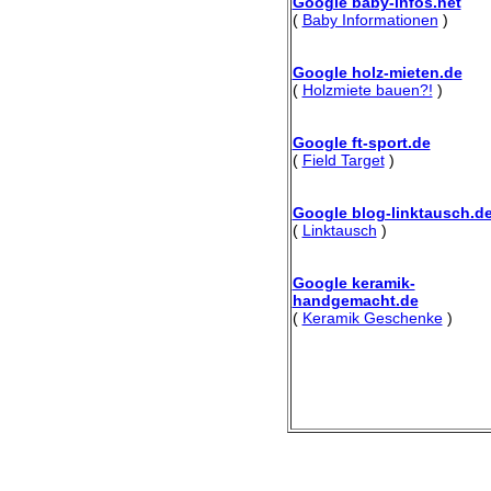
Google baby-infos.net
(
Baby Informationen
)
Google holz-mieten.de
(
Holzmiete bauen?!
)
Google ft-sport.de
(
Field Target
)
Google blog-linktausch.d
(
Linktausch
)
Google keramik-
handgemacht.de
(
Keramik Geschenke
)