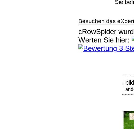
Sie bef
Besuchen das eXperi
cRowSpider
wur
Werten Sie hier:
bil
and