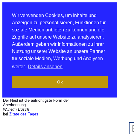
Wir verwenden Cookies, um Inhalte und
Anzeigen zu personalisieren, Funktionen für
soziale Medien anbieten zu können und die
Zugriffe auf unsere Website zu analysieren.
Außerdem geben wir Informationen zu Ihrer
Nutzung unserer Website an unsere Partner
für soziale Medien, Werbung und Analysen
weiter.
Details ansehen
Ok
Der Neid ist die aufrichtigste Form der
Anerkennung.
Wilhelm Busch
bei
Zitate des Tages