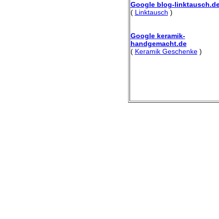
Google blog-linktausch.d
(
Linktausch
)
Google keramik-
handgemacht.de
(
Keramik Geschenke
)