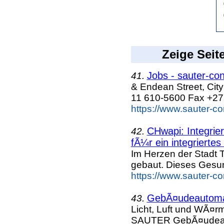
Zeige Seit
Jobs - sauter-co
41.
& Endean Street, Cit
11 610-5600 Fax +27
https://www.sauter-c
CHwapi: Integri
42.
fÃ¼r ein integriertes 
Im Herzen der Stadt 
gebaut. Dieses Gesu
https://www.sauter-c
GebÃ¤udeautomat
43.
Licht, Luft und WÃ¤r
SAUTER GebÃ¤udeaut