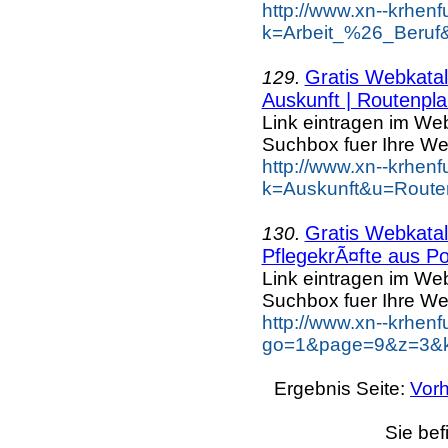
http://www.xn--krhen
k=Arbeit_%26_Beruf
Gratis Webkatal
129.
Auskunft | Routenpla
Link eintragen im Web
Suchbox fuer Ihre We
http://www.xn--krhen
k=Auskunft&u=Route
Gratis Webkatal
130.
PflegekrÃ¤fte aus Po
Link eintragen im Web
Suchbox fuer Ihre We
http://www.xn--krhen
go=1&page=9&z=3&ke
Ergebnis Seite:
Vorh
Sie bef