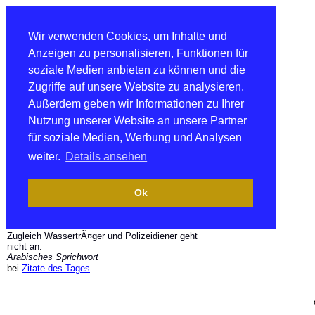
Wir verwenden Cookies, um Inhalte und
Anzeigen zu personalisieren, Funktionen für
soziale Medien anbieten zu können und die
Zugriffe auf unsere Website zu analysieren.
Außerdem geben wir Informationen zu Ihrer
Nutzung unserer Website an unsere Partner
für soziale Medien, Werbung und Analysen
weiter.
Details ansehen
Ok
Zugleich WassertrÃ¤ger und Polizeidiener geht
nicht an.
Arabisches Sprichwort
bei
Zitate des Tages