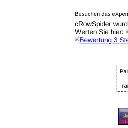
Besuchen das eXperi
cRowSpider
wur
Werten Sie hier:
Pa
ra