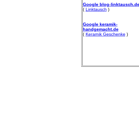
Google blog-linktausch.d
(
Linktausch
)
Google keramik-
handgemacht.de
(
Keramik Geschenke
)