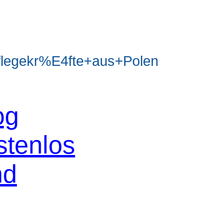
legekr%E4fte+aus+Polen
og
stenlos
nd