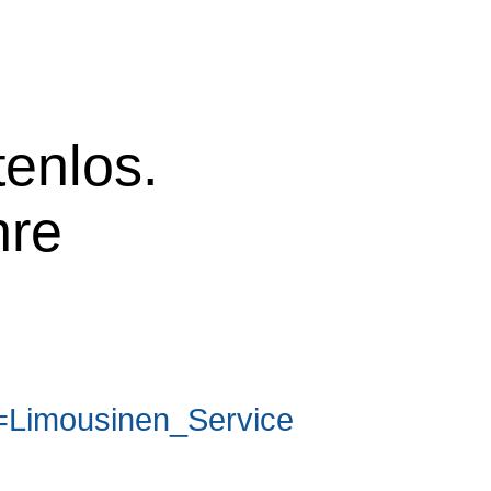
tenlos.
hre
Limousinen_Service