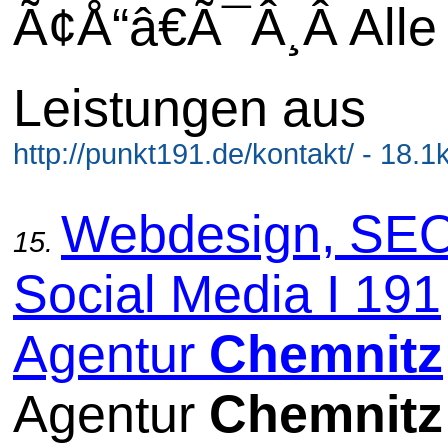
Ã¢Å“â€Ã¯Â¸Â Alle
Leistungen aus
http://punkt191.de/kontakt/ - 18.1
Webdesign, SE
15.
Social Media I 191
Agentur
Chemnitz
Agentur
Chemnitz