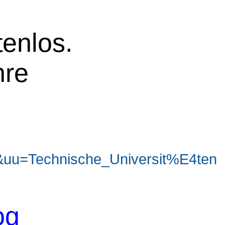
tenlos.
hre
uu=Technische_Universit%E4ten
og