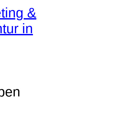
ting &
ur in
aben