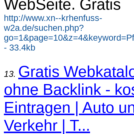
WebSeite. Gratis
http://www.xn--krhenfuss-
w2a.de/suchen.php?
go=1&page=10&z=4&keyword=Pf
- 33.4kb
Gratis Webkatal
13.
ohne Backlink - ko
Eintragen | Auto u
Verkehr | T...