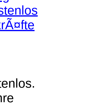
stenlos
krÃ¤fte
tenlos.
hre