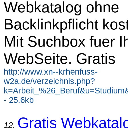
Webkatalog ohne
Backlinkpflicht kos
Mit Suchbox fuer I
WebSeite. Gratis
http://www.xn--krhenfuss-
w2a.de/verzeichnis.php?
k=Arbeit_%26_Beruf&u=Studium&
- 25.6kb
Gratis Webkatal
12.