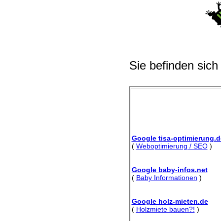
Sie befinden sich
Google tisa-optimierung.d
(
Weboptimierung / SEO
)
Google baby-infos.net
(
Baby Informationen
)
Google holz-mieten.de
(
Holzmiete bauen?!
)