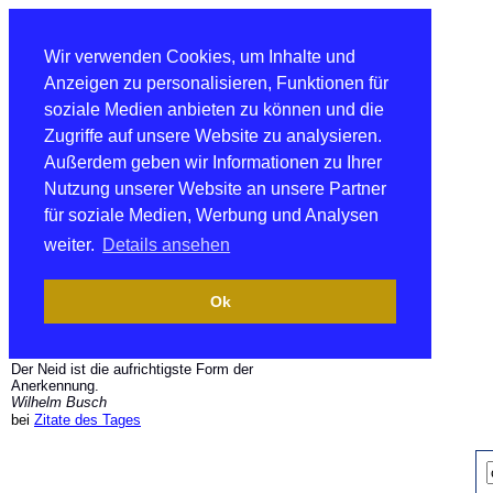
Wir verwenden Cookies, um Inhalte und
Anzeigen zu personalisieren, Funktionen für
soziale Medien anbieten zu können und die
Zugriffe auf unsere Website zu analysieren.
Außerdem geben wir Informationen zu Ihrer
Nutzung unserer Website an unsere Partner
für soziale Medien, Werbung und Analysen
weiter.
Details ansehen
Ok
Der Neid ist die aufrichtigste Form der
Anerkennung.
Wilhelm Busch
bei
Zitate des Tages