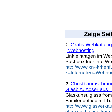
Zeige Sei
Gratis Webkatalog 
1.
| Webhosting
Link eintragen im Web
Suchbox fuer Ihre We
http://www.xn--krhen
k=Internet&u=Webhos
Christbaumschmuc
2.
GlasblÃƒÂ¤ser aus 
Glaskunst, glass fro
Familenbetrieb mit Tra
http://www.glasverka
glaskunst-glass-from