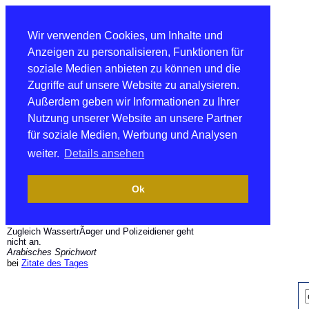
Wir verwenden Cookies, um Inhalte und
Anzeigen zu personalisieren, Funktionen für
soziale Medien anbieten zu können und die
Zugriffe auf unsere Website zu analysieren.
Außerdem geben wir Informationen zu Ihrer
Nutzung unserer Website an unsere Partner
für soziale Medien, Werbung und Analysen
weiter.
Details ansehen
Ok
Zugleich WassertrÃ¤ger und Polizeidiener geht
nicht an.
Arabisches Sprichwort
bei
Zitate des Tages