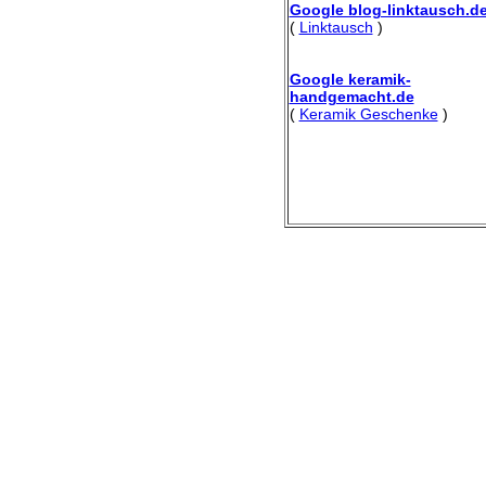
Google blog-linktausch.d
(
Linktausch
)
Google keramik-
handgemacht.de
(
Keramik Geschenke
)