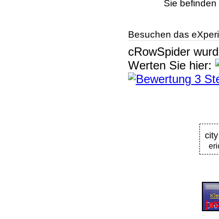
Sie befinden 
Besuchen das eXperi
cRowSpider
wur
Werten Sie hier:
city
er