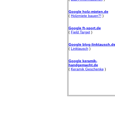
Google holz-mieten.de
(
Holzmiete bauen?!
)
Google ft-sport.de
(
Field Target
)
Google blog-linktausch.d
(
Linktausch
)
Google keramik-
handgemacht.de
(
Keramik Geschenke
)