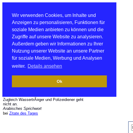
Wir verwenden Cookies, um Inhalte und
Anzeigen zu personalisieren, Funktionen für
soziale Medien anbieten zu können und die
Zugriffe auf unsere Website zu analysieren.
Außerdem geben wir Informationen zu Ihrer
Nutzung unserer Website an unsere Partner
für soziale Medien, Werbung und Analysen
weiter.
Details ansehen
Ok
Zugleich WassertrÃ¤ger und Polizeidiener geht
nicht an.
Arabisches Sprichwort
bei
Zitate des Tages