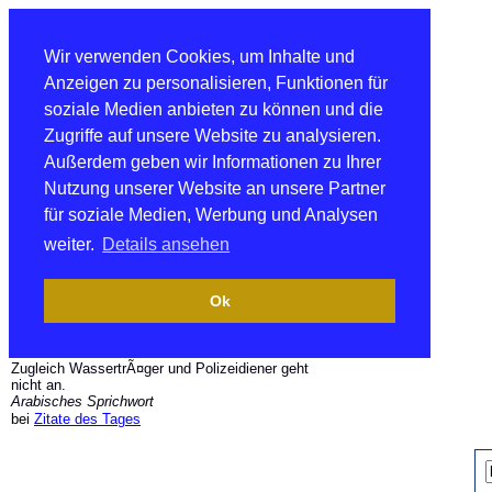
Wir verwenden Cookies, um Inhalte und
Anzeigen zu personalisieren, Funktionen für
soziale Medien anbieten zu können und die
Zugriffe auf unsere Website zu analysieren.
Außerdem geben wir Informationen zu Ihrer
Nutzung unserer Website an unsere Partner
für soziale Medien, Werbung und Analysen
weiter.
Details ansehen
Ok
Zugleich WassertrÃ¤ger und Polizeidiener geht
nicht an.
Arabisches Sprichwort
bei
Zitate des Tages