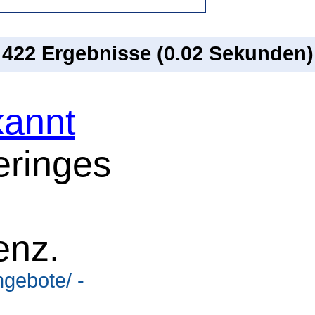
n 422 Ergebnisse (0.02 Sekunden)
annt
eringes
enz.
ngebote/ -