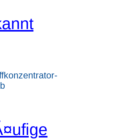
annt
ffkonzentrator-
kb
¤ufige