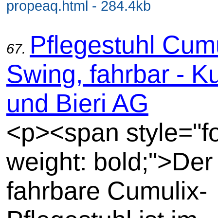
propeaq.html - 284.4kb
Pflegestuhl Cum
67.
Swing, fahrbar - K
und Bieri AG
<p><span style="fo
weight: bold;">Der
fahrbare Cumulix-