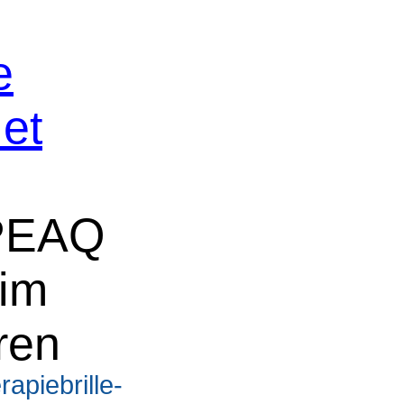
e
et
PEAQ
 im
ren
rapiebrille-