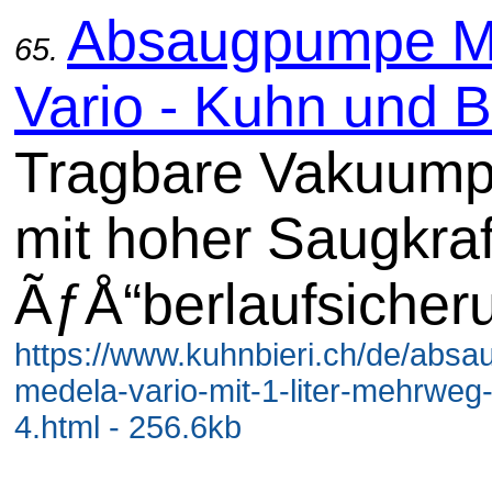
Absaugpumpe M
65.
Vario - Kuhn und B
Tragbare Vakuum
mit hoher Saugkraf
ÃƒÅ“berlaufsicher
https://www.kuhnbieri.ch/de/abs
medela-vario-mit-1-liter-mehrweg
4.html - 256.6kb