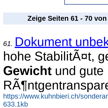
Zeige Seiten 61 - 70 vo
Dokument unbek
61.
hohe StabilitÃ¤t, g
Gewicht
und gute
RÃ¶ntgentranspar
https://www.kuhnbieri.ch/sondera
633.1kb