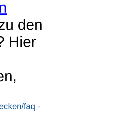
n
zu den
 Hier
en,
ecken/faq -