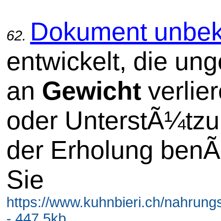
Dokument unbek
62.
entwickelt, die ung
an
Gewicht
verlie
oder UnterstÃ¼tzu
der Erholung benÃ
Sie
https://www.kuhnbieri.ch/nahrun
- 447.5kb