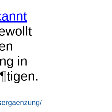
annt
ewollt
ren
ng in
¶tigen.
gsergaenzung/