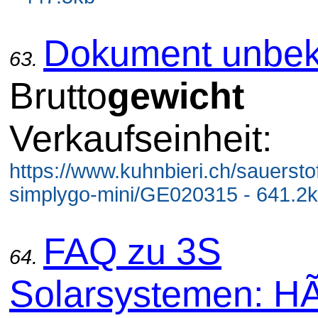
Dokument unbek
63.
Brutto
gewicht
Verkaufseinheit:
https://www.kuhnbieri.ch/sauersto
simplygo-mini/GE020315 - 641.2
FAQ zu 3S
64.
Solarsystemen: HÃ