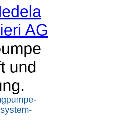
edela
ieri AG
pumpe
t und
ung.
augpumpe-
-system-