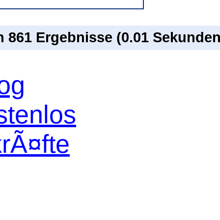
on 861 Ergebnisse (0.01 Sekunden
log
stenlos
krÃ¤fte