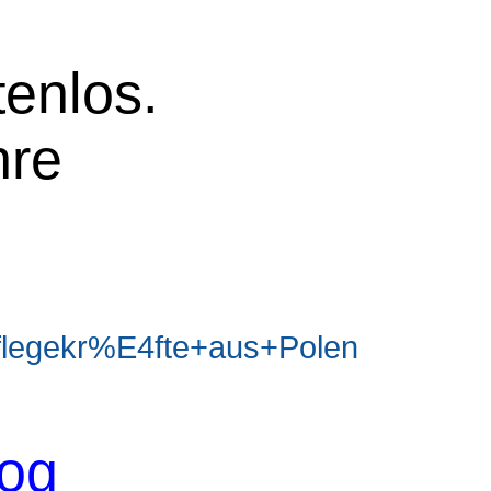
tenlos.
hre
legekr%E4fte+aus+Polen
log