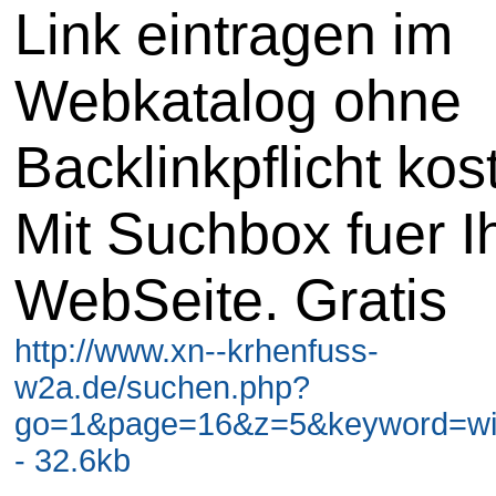
Link eintragen im
Webkatalog ohne
Backlinkpflicht kos
Mit Suchbox fuer I
WebSeite. Gratis
http://www.xn--krhenfuss-
w2a.de/suchen.php?
go=1&page=16&z=5&keyword=wir
- 32.6kb