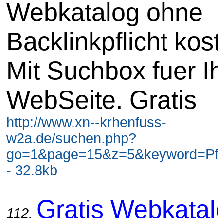
Webkatalog ohne
Backlinkpflicht kos
Mit Suchbox fuer I
WebSeite. Gratis
http://www.xn--krhenfuss-
w2a.de/suchen.php?
go=1&page=15&z=5&keyword=Pf
- 32.8kb
Gratis Webkata
112.