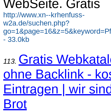
WebSeite. Gratis
http://www.xn--krhenfuss-
w2a.de/suchen.php?
go=1&page=16&z=5&keyword=Pf
- 33.0kb
Gratis Webkata
113.
ohne Backlink - ko
Eintragen | wir sin
Brot