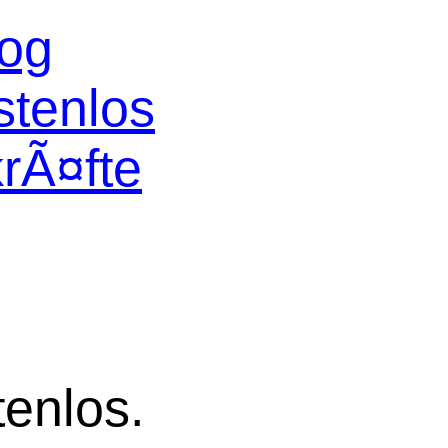
log
stenlos
krÃ¤fte
tenlos.