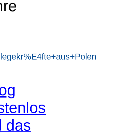
hre
legekr%E4fte+aus+Polen
log
stenlos
d das