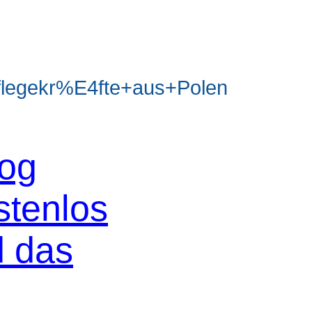
legekr%E4fte+aus+Polen
log
stenlos
d das