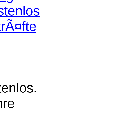
stenlos
krÃ¤fte
tenlos.
hre