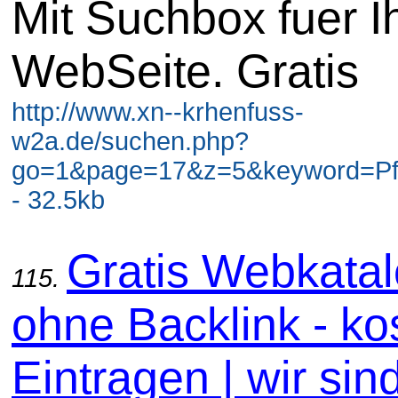
Mit Suchbox fuer I
WebSeite. Gratis
http://www.xn--krhenfuss-
w2a.de/suchen.php?
go=1&page=17&z=5&keyword=Pf
- 32.5kb
Gratis Webkata
115.
ohne Backlink - ko
Eintragen | wir sin