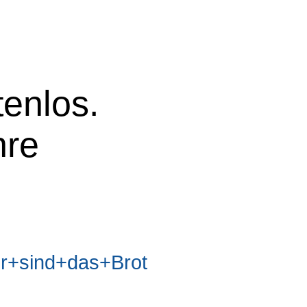
tenlos.
hre
+sind+das+Brot