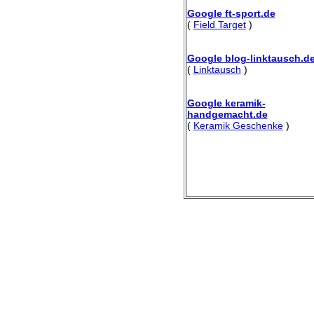
Google ft-sport.de
(
Field Target
)
Google blog-linktausch.d
(
Linktausch
)
Google keramik-
handgemacht.de
(
Keramik Geschenke
)