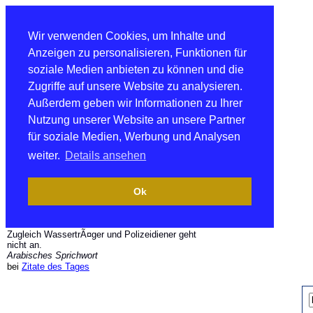
Wir verwenden Cookies, um Inhalte und
Anzeigen zu personalisieren, Funktionen für
soziale Medien anbieten zu können und die
Zugriffe auf unsere Website zu analysieren.
Außerdem geben wir Informationen zu Ihrer
Nutzung unserer Website an unsere Partner
für soziale Medien, Werbung und Analysen
weiter.
Details ansehen
Ok
Zugleich WassertrÃ¤ger und Polizeidiener geht
nicht an.
Arabisches Sprichwort
bei
Zitate des Tages