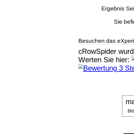
Ergebnis Sei
Sie bef
Besuchen das eXperi
cRowSpider
wur
Werten Sie hier:
ma
bl