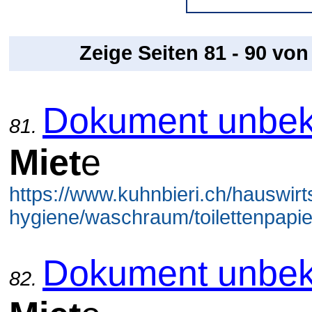
Zeige Seiten 81 - 90 vo
Dokument unbek
81.
Miet
e
https://www.kuhnbieri.ch/hauswirt
hygiene/waschraum/toilettenpapie
Dokument unbek
82.