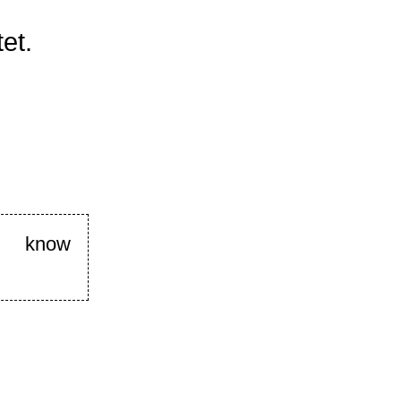
et.
know