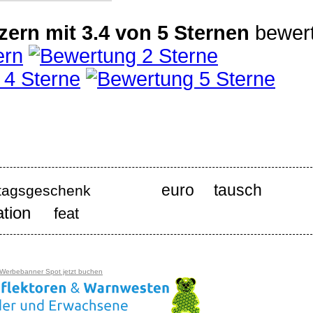
zern
mit
3.4
von
5
Sternen
bewert
euro tausch
tagsgeschenk
ation
feat
 Werbebanner Spot jetzt buchen