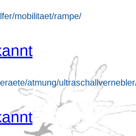
lfer/mobilitaet/rampe/
annt
eraete/atmung/ultraschallvernebler
annt