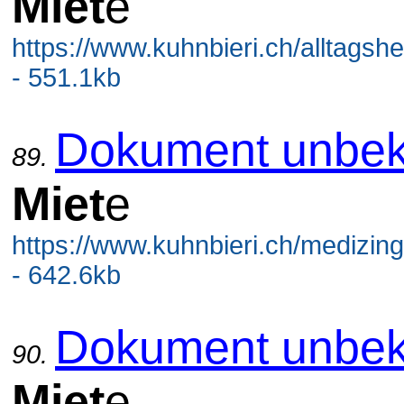
Miet
e
https://www.kuhnbieri.ch/alltagshe
- 551.1kb
Dokument unbek
89.
Miet
e
https://www.kuhnbieri.ch/medizing
- 642.6kb
Dokument unbek
90.
Miet
e