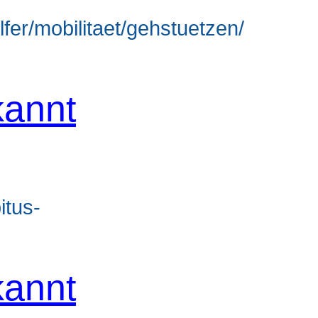
lfer/mobilitaet/gehstuetzen/
annt
itus-
annt