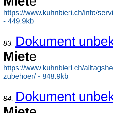
Miet
e
https://www.kuhnbieri.ch/info/serv
- 449.9kb
Dokument unbek
83.
Miet
e
https://www.kuhnbieri.ch/alltagshelf
zubehoer/ - 848.9kb
Dokument unbek
84.
Miet
e