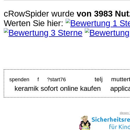
cRowSpider
wurde
von
3983
Nut
Werten Sie hier:
telj mutter
spenden f ?start76
keramik sofort online kaufen
applic
diesen