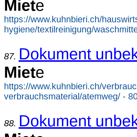
Miet
e
https://www.kuhnbieri.ch/hauswirt
hygiene/textilreinigung/waschmitte
Dokument unbek
87.
Miet
e
https://www.kuhnbieri.ch/verbrau
verbrauchsmaterial/atemweg/ - 8
Dokument unbek
88.