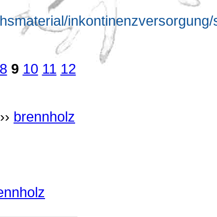
chsmaterial/inkontinenzversorgung
8
9
10
11
12
››
brennholz
ennholz