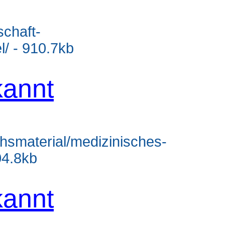
schaft-
l/ - 910.7kb
annt
chsmaterial/medizinisches-
04.8kb
annt