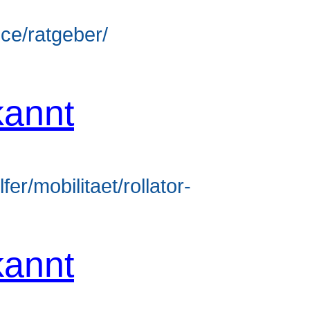
ice/ratgeber/
annt
er/mobilitaet/rollator-
annt