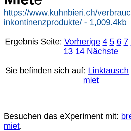
https://www.kuhnbieri.ch/verbrau
inkontinenzprodukte/ - 1,009.4kb
Ergebnis Seite:
Vorherige
4
5
6
7
13
14
Nächste
Sie befinden sich auf:
Linktausch
miet
Besuchen das eXperiment mit:
br
miet
.