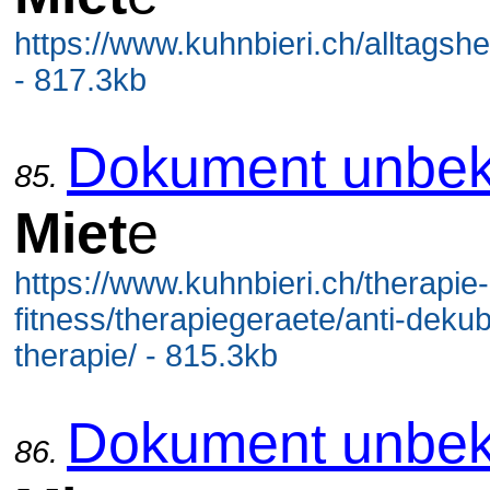
https://www.kuhnbieri.ch/alltagshe
- 817.3kb
Dokument unbek
85.
Miet
e
https://www.kuhnbieri.ch/therapie-
fitness/therapiegeraete/anti-dekub
therapie/ - 815.3kb
Dokument unbek
86.