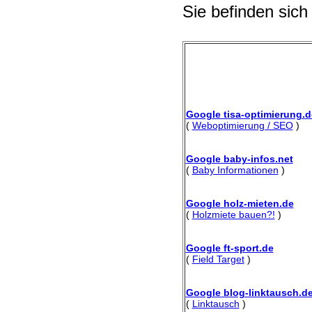
Sie befinden sich
Google tisa-optimierung.d
(
Weboptimierung / SEO
)
Google baby-infos.net
(
Baby Informationen
)
Google holz-mieten.de
(
Holzmiete bauen?!
)
Google ft-sport.de
(
Field Target
)
Google blog-linktausch.d
(
Linktausch
)