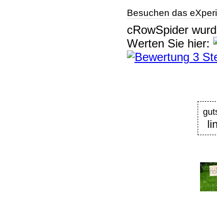
Besuchen das eXperi
cRowSpider
wur
Werten Sie hier:
gut
li