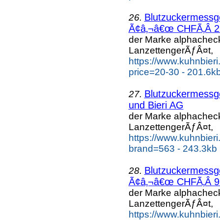
Blutzuckermess
26.
Ã¢â‚¬â€œ CHFÃ‚Â 29.
der Marke alphache
LanzettengerÃƒÂ¤t,
https://www.kuhnbier
price=20-30 - 201.6k
Blutzuckermess
27.
und Bieri AG
der Marke alphache
LanzettengerÃƒÂ¤t,
https://www.kuhnbier
brand=563 - 243.3kb
Blutzuckermess
28.
Ã¢â‚¬â€œ CHFÃ‚Â 9.9
der Marke alphache
LanzettengerÃƒÂ¤t,
https://www.kuhnbier