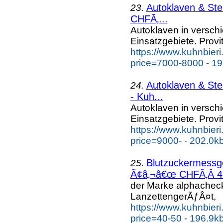
Autoklaven & Ste
23.
CHFÃ‚...
Autoklaven in versc
Einsatzgebiete. Provi
https://www.kuhnbieri
price=7000-8000 - 19
Autoklaven & Ste
24.
- Kuh...
Autoklaven in versc
Einsatzgebiete. Provi
https://www.kuhnbieri
price=9000- - 202.0k
Blutzuckermess
25.
Ã¢â‚¬â€œ CHFÃ‚Â 49.
der Marke alphache
LanzettengerÃƒÂ¤t,
https://www.kuhnbier
price=40-50 - 196.9k