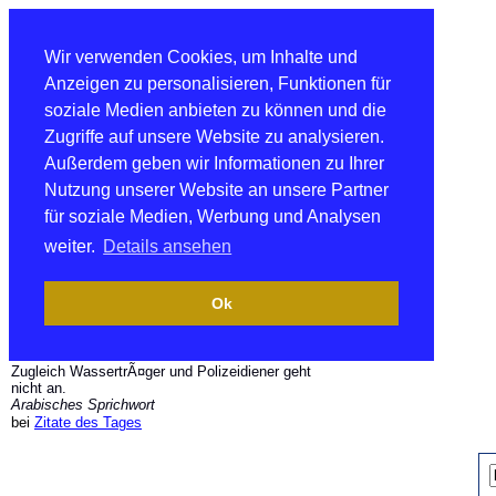
Wir verwenden Cookies, um Inhalte und
Anzeigen zu personalisieren, Funktionen für
soziale Medien anbieten zu können und die
Zugriffe auf unsere Website zu analysieren.
Außerdem geben wir Informationen zu Ihrer
Nutzung unserer Website an unsere Partner
für soziale Medien, Werbung und Analysen
weiter.
Details ansehen
Ok
Zugleich WassertrÃ¤ger und Polizeidiener geht
nicht an.
Arabisches Sprichwort
bei
Zitate des Tages