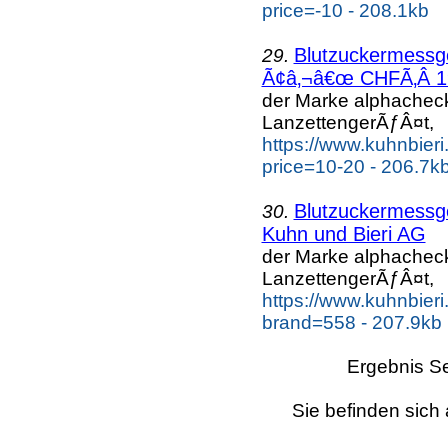
price=-10 - 208.1kb
Blutzuckermess
29.
Ã¢â‚¬â€œ CHFÃ‚Â 19.
der Marke alphache
LanzettengerÃƒÂ¤t,
https://www.kuhnbier
price=10-20 - 206.7k
Blutzuckermess
30.
Kuhn und Bieri AG
der Marke alphache
LanzettengerÃƒÂ¤t,
https://www.kuhnbier
brand=558 - 207.9kb
Ergebnis Se
Sie befinden sich 