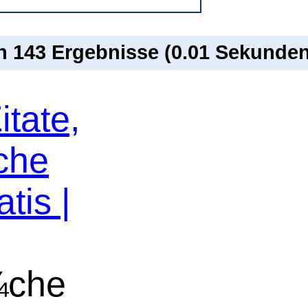
on 143 Ergebnisse (0.01 Sekunden
itate,
che
tis |
¼che