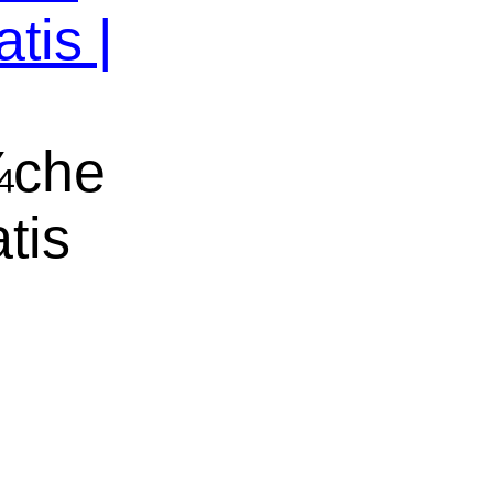
tis |
¼che
tis