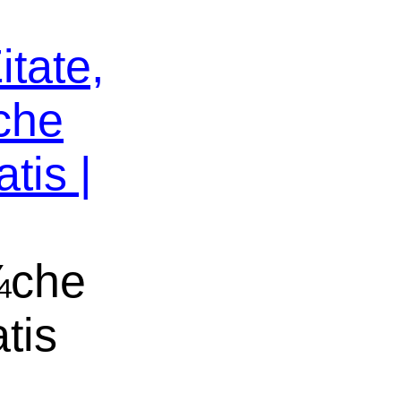
itate,
che
tis |
¼che
tis