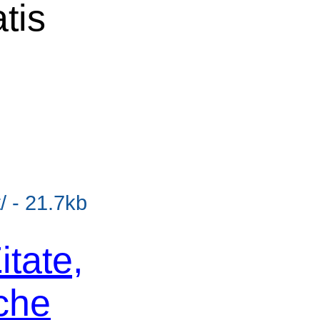
tis
/ - 21.7kb
itate,
che