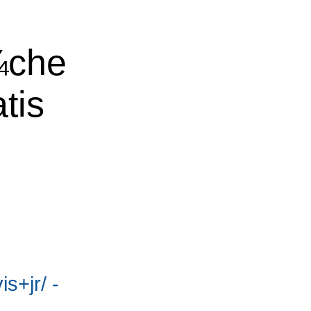
¼che
tis
s+jr/ -