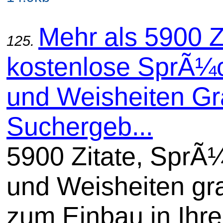
Mehr als 5900 Z
125.
kostenlose SprÃ¼
und Weisheiten Gra
Suchergeb...
5900 Zitate, SprÃ
und Weisheiten gra
zum Einbau in Ihre