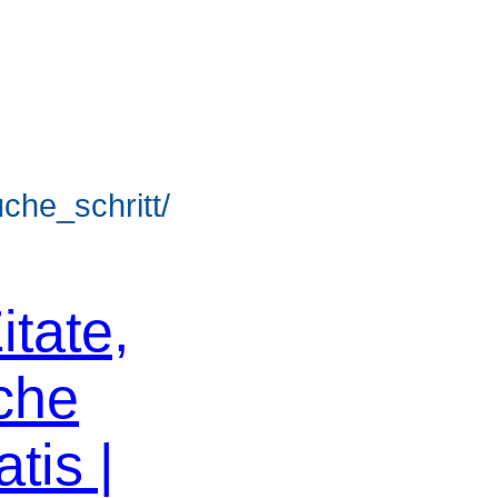
uche_schritt/
itate,
che
tis |