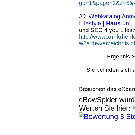
go=1&page=2&z=5&ke
Webkatalog Anmel
20.
Lifestyle |
Haus
un...
und SEO 4 you Lifest
http://www.xn--krhenf
w2a.de/verzeichnis.p
Ergebnis S
Sie befinden sich 
Besuchen das eXperi
cRowSpider
wur
Werten Sie hier: