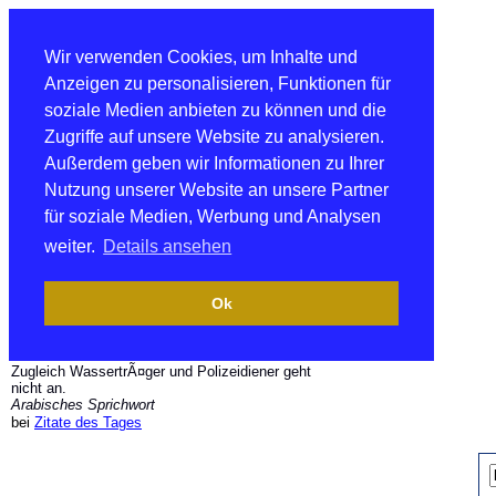
Wir verwenden Cookies, um Inhalte und
Anzeigen zu personalisieren, Funktionen für
soziale Medien anbieten zu können und die
Zugriffe auf unsere Website zu analysieren.
Außerdem geben wir Informationen zu Ihrer
Nutzung unserer Website an unsere Partner
für soziale Medien, Werbung und Analysen
weiter.
Details ansehen
Ok
Zugleich WassertrÃ¤ger und Polizeidiener geht
nicht an.
Arabisches Sprichwort
bei
Zitate des Tages