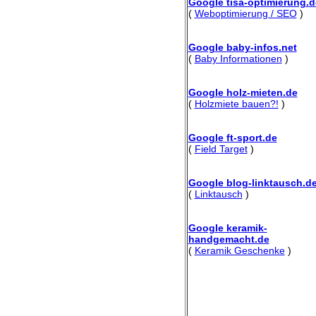
Google tisa-optimierung.d
(
Weboptimierung / SEO
)
Google baby-infos.net
(
Baby Informationen
)
Google holz-mieten.de
(
Holzmiete bauen?!
)
Google ft-sport.de
(
Field Target
)
Google blog-linktausch.d
(
Linktausch
)
Google keramik-
handgemacht.de
(
Keramik Geschenke
)