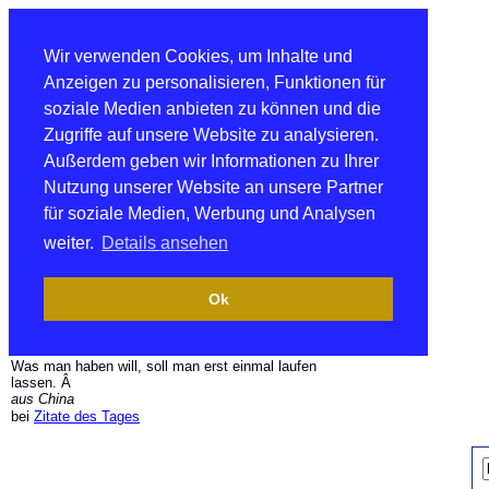
Wir verwenden Cookies, um Inhalte und
Anzeigen zu personalisieren, Funktionen für
soziale Medien anbieten zu können und die
Zugriffe auf unsere Website zu analysieren.
Außerdem geben wir Informationen zu Ihrer
Nutzung unserer Website an unsere Partner
für soziale Medien, Werbung und Analysen
weiter.
Details ansehen
Ok
Was man haben will, soll man erst einmal laufen
lassen. Â
aus China
bei
Zitate des Tages