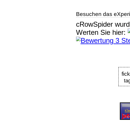
Besuchen das eXperi
cRowSpider
wur
Werten Sie hier:
fic
ta