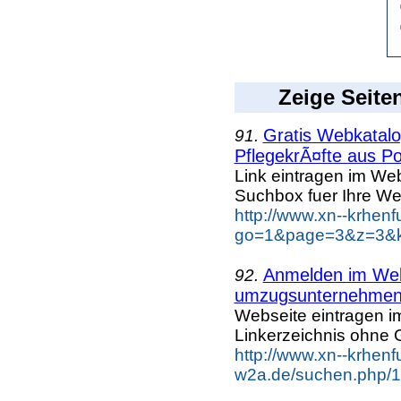
Zeige Seite
Gratis Webkatalog
91.
PflegekrÃ¤fte aus Po
Link eintragen im Web
Suchbox fuer Ihre We
http://www.xn--krhen
go=1&page=3&z=3&ke
Anmelden im Webk
92.
umzugsunternehme
Webseite eintragen i
Linkerzeichnis ohne G
http://www.xn--krhenf
w2a.de/suchen.php/1