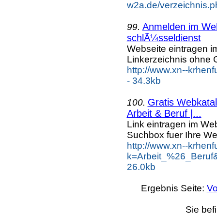
w2a.de/verzeichnis.p
Anmelden im Webk
99.
schlÃ¼sseldienst
Webseite eintragen i
Linkerzeichnis ohne G
http://www.xn--krhen
- 34.3kb
Gratis Webkatal
100.
Arbeit & Beruf |...
Link eintragen im Web
Suchbox fuer Ihre We
http://www.xn--krhen
k=Arbeit_%26_Beruf
26.0kb
Ergebnis Seite:
Vo
Sie bef