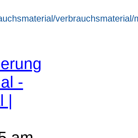
brauchsmaterial/verbrauchsmateria
erung
al -
 |
5 am