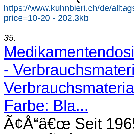
https://www.kuhnbieri.ch/de/alltagsh
price=10-20 - 202.3kb
35.
Medikamentendosi
- Verbrauchsmateri
Verbrauchsmaterial
Farbe: Bla...
Ã¢Å“â€œ Seit 196