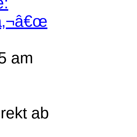
e:
â‚¬â€œ
5 am
rekt ab