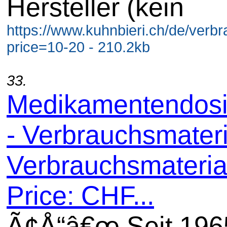
Hersteller (kein
https://www.kuhnbieri.ch/de/ver
price=10-20 - 210.2kb
33.
Medikamentendosi
- Verbrauchsmateri
Verbrauchsmaterial
Price: CHF...
Ã¢Å“â€œ Seit 196