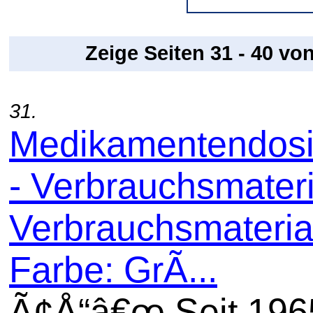
Zeige Seiten 31 - 40 vo
31.
Medikamentendosi
- Verbrauchsmateri
Verbrauchsmaterial
Farbe: GrÃ...
Ã¢Å“â€œ Seit 196