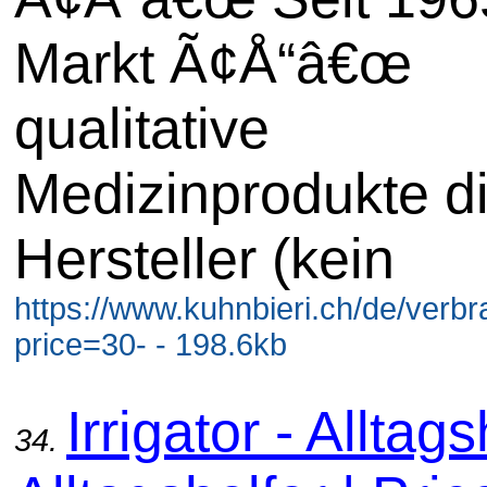
Markt Ã¢Å“â€œ
qualitative
Medizinprodukte di
Hersteller (kein
https://www.kuhnbieri.ch/de/ver
price=30- - 198.6kb
Irrigator - Alltags
34.