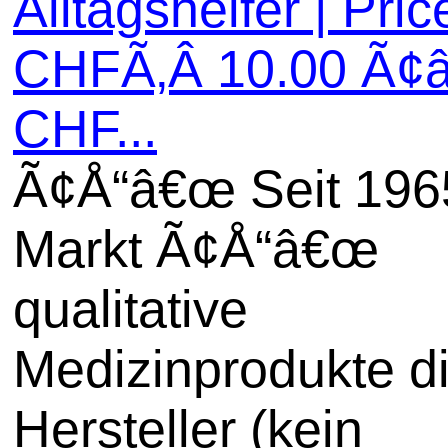
Alltagshelfer | Pric
CHFÃ‚Â 10.00 Ã¢
CHF...
Ã¢Å“â€œ Seit 196
Markt Ã¢Å“â€œ
qualitative
Medizinprodukte di
Hersteller (kein