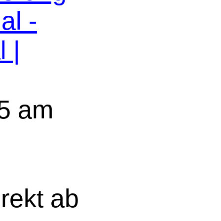
al -
 |
5 am
rekt ab