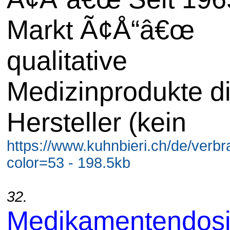
Markt Ã¢Å“â€œ
qualitative
Medizinprodukte di
Hersteller (kein
https://www.kuhnbieri.ch/de/ver
color=53 - 198.5kb
32.
Medikamentendosi