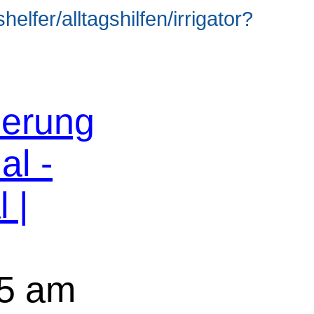
elfer/alltagshilfen/irrigator?
erung
al -
 |
5 am