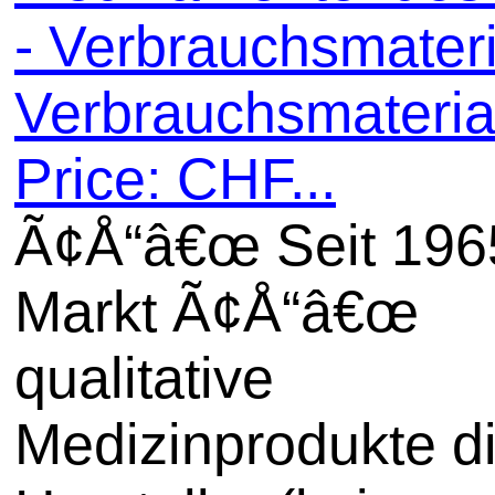
- Verbrauchsmateri
Verbrauchsmaterial
Price: CHF...
Ã¢Å“â€œ Seit 196
Markt Ã¢Å“â€œ
qualitative
Medizinprodukte di