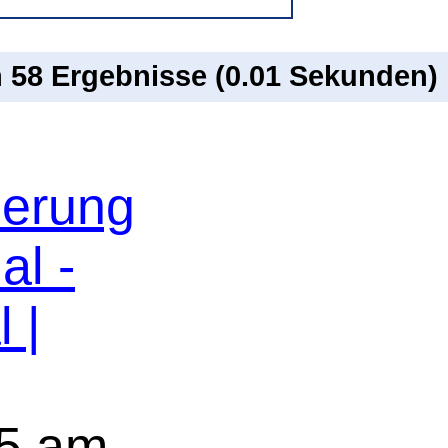
n 58 Ergebnisse (0.01 Sekunden)
erung
al -
 |
5 am